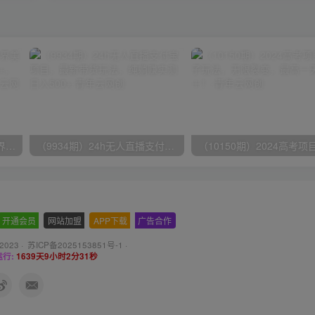
（9111期）全网首发魔兽世界美服全自动打金搬砖，日入1000+，简单好操作，保姆级教学
（9934期）24h无人直播支付宝项目，最新带货玩法，纯躺赚实测日入500+
开通会员
-
网站加盟
-
APP下载
-
广告合作
 2023 ·
苏ICP备2025153851号-1
·
行:
1639天9小时2分32秒