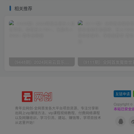
相关推荐
（9448期）2024网易云音乐人挂机项目，单机日入150+，无脑月入5000+
友链申请
-
Copyright ©
青年云网创-全网首发各大平台项目资源、专注分享新
本站已安全运
出网上vip赚钱方法、vip课程视频教程、付费网络课程
以及网赚培训，学习引流、建站、赚钱等，学项目技术
从这里开始！