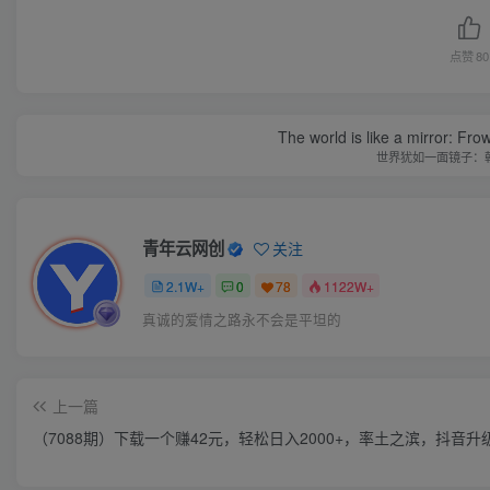
点赞
80
The world is like a mirror: Frow
世界犹如一面镜子：
青年云网创
关注
2.1W+
0
78
1122W+
真诚的爱情之路永不会是平坦的
上一篇
（7088期）下载一个赚42元，轻松日入2000+，率土之滨，抖音升