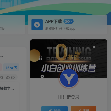
APP下载
GO
老板
浏览器打开下载app
…
私信
73
80
（7089期）0成本！纯利润日入600+，淘宝虚拟项目从0-1全套课程详细实操教学，小白…
HI！请登录
登录
注册