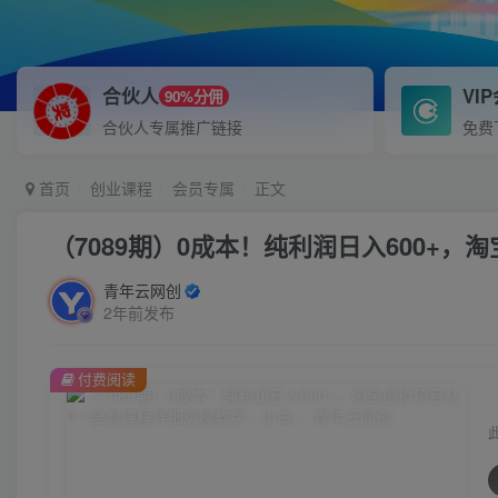
合伙人
VI
90%分佣
合伙人专属推广链接
免费
首页
创业课程
会员专属
正文
（7089期）0成本！纯利润日入600+
青年云网创
2年前发布
付费阅读