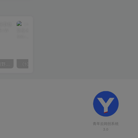
（10150期）2024高考项目野路子玩法，无限裂变，最高一天1W＋！
（10163期）快手掘金撸收益最新技术，高收益玩法，单日变现500+，小白必备项目
青年云网创系统
3.0