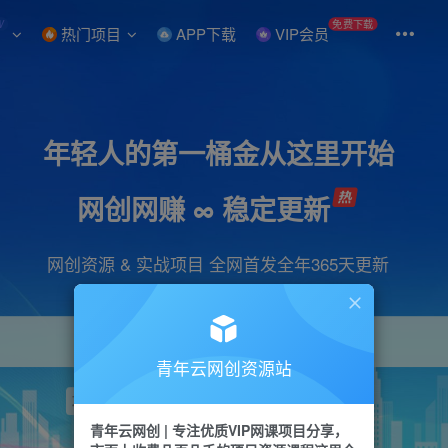
W
免费下载
热门项目
APP下载
VIP会员
年轻人的第一桶金从这里开始
网创网赚 ∞ 稳定更新
网创资源 & 实战项目 全网首发全年365天更新
青年云网创资源站
项目
引流
抖音
短视频
剪辑
视频号
青年云网创 | 专注优质VIP网课项目分享，