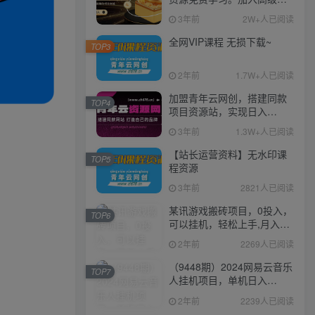
伙人，推广日入1000+
3年前
2W+人已阅读
全网VIP课程 无损下载~
TOP3
2年前
1.7W+人已阅读
加盟青年云网创，搭建同款
TOP4
项目资源站，实现日入
2000+
3年前
1.3W+人已阅读
【站长运营资料】无水印课
TOP5
程资源
3年前
2821人已阅读
某讯游戏搬砖项目，0投入，
TOP6
可以挂机，轻松上手,月入
3000+上不封顶
2年前
2269人已阅读
（9448期）2024网易云音乐
TOP7
人挂机项目，单机日入
150+，无脑月入5000+
2年前
2239人已阅读