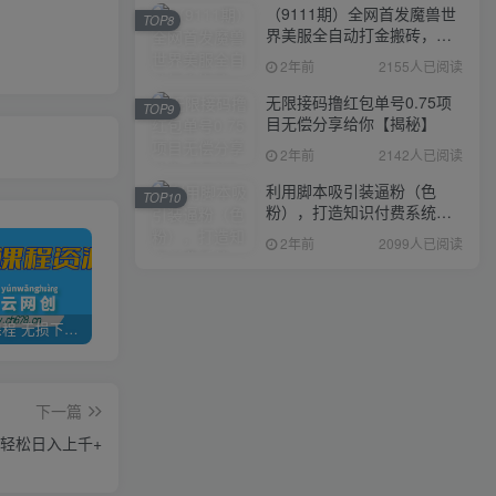
（9111期）全网首发魔兽世
TOP8
界美服全自动打金搬砖，日
入1000+，简单好操作，保
2年前
2155人已阅读
姆级教学
无限接码撸红包单号0.75项
TOP9
目无偿分享给你【揭秘】
2年前
2142人已阅读
利用脚本吸引装逼粉（色
TOP10
粉），打造知识付费系统，
附388元美女写真项目
2年前
2099人已阅读
全网VIP课程 无损下载~
加盟青年云网创，搭建同款项目资源站，实现日入2000+
【站长运营资料】无水印课程资源
下一篇
白轻松日入上千+