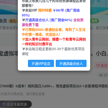
市面上收费几百几千的项目资源课程这里全
部都有！
🔰本站VIP
限时特惠
￥99/年 (推广佣金
50%)
🔰
开通高级合伙人 (推广佣金90%)
全站资
P会员
招募站长
抢先
推荐
源免费下载
下载全站资源
搭建同款网站，自己当
🔰已帮助5000+普通创业者，淘到了人生当
中的第一桶金，欢迎加入！
🔰
加入青年云网创，搭建一个和青年云网创
一样的知识付费平台
🔰本站每日稳定更新20-30个最新优质项目
，淘宝虚拟项目从0-1全套课程详细实操教学，小白
课程
开通VIP会员
开通高级合伙人
关注
17
此内容为付费阅读，请付费后查看
会员专属资源