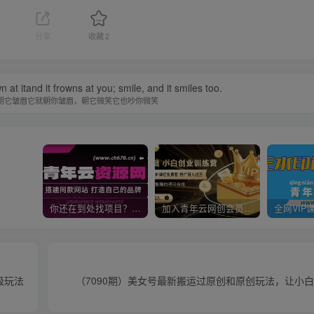
分享
收藏
2
n at itand it frowns at you; smile, and it smiles too.
朝它皱眉它就朝你皱眉，朝它微笑它也吵你微笑
你还在到处找项目？还在当韭菜？我靠卖项目一个月收入5万+，曾经我也是个失败者。
加入青年云网创会员，全站资源免费学习。加入高级合伙人，推广日入1000+
级玩法
（7090期）美女号最新搬运过原创和原创玩法，让小