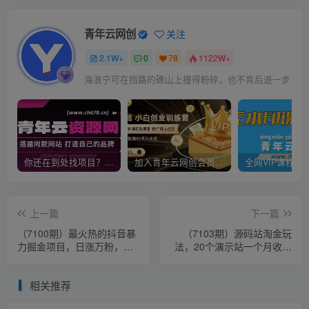
青年云网创
关注
2.1W+
0
78
1122W+
海浪宁可在挡路的礁山上撞得粉碎，也不肯后退一步
你还在到处找项目？还在当韭菜？我靠卖项目一个月收入5万+，曾经我也是个失败者。
加入青年云网创会员，全站资源免费学习。加入高级合伙人，推广日入1000+
上一篇
下一篇
（7100期）最火热的抖音暴
（7103期）源码站淘金玩
力掘金项目，日涨万粉，多
法，20个演示站一个月收入
种变现方式，一单变现可达
近1.5W带实操
500+
相关推荐