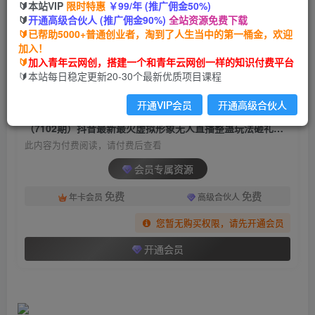
🔰本站VIP
限时特惠
￥99/年 (推广佣金50%)
（7102期）抖音最新最火虚拟形象无人直播整蛊
🔰
开通高级合伙人 (推广佣金90%)
全站资源免费下载
玩法砸礼物教程（视频开播教程+全套工具
🔰已帮助5000+普通创业者，淘到了人生当中的第一桶金，欢迎
加入！
青年云网创
关注
私信
🔰
加入青年云网创，搭建一个和青年云网创一样的知识付费平台
2年前发布
🔰本站每日稳定更新20-30个最新优质项目课程
635
68
开通VIP会员
开通高级合伙人
付费阅读
（7102期）抖音最新最火虚拟形象无人直播整蛊玩法砸礼物教程（视频开播教程+全套工具
此内容为付费阅读，请付费后查看
会员专属资源
免费
免费
年卡会员
高级合伙人
您暂无购买权限，请先开通会员
开通会员