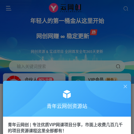
年轻人的第一桶金从这里开始
网创网赚 ∞ 稳定更新
网创资源 & 实战项目 全网首发全年365天更新
输入关键词搜索
合伙人
VIP会员
90%分佣
抢先
合伙人专属推广链接
免费下载全站资源
招募站长
APP下载
推荐
GO
青年云网创资源站
搭建同款网站，自己当老板
浏览器打开下载app
首页
创业课程
会员专属
正文
青年云网创 | 专注优质VIP网课项目分享，市面上收费几百几千
的项目资源课程这里全部都有！