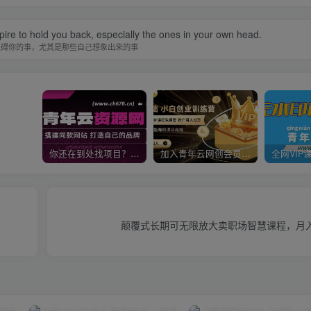
spire to hold you back, especially the ones in your own head.
阻碍你的事，尤其是那些自己想象出来的事
你还在到处找项目？还在当韭菜？我靠卖项目一个月收入5万+，曾经我也是个失败者。
加入青年云网创会员，全站资源免费学习。加入高级合伙人，推广日入1000+
颠覆式长期可无限放大卖职场智慧课程，月入