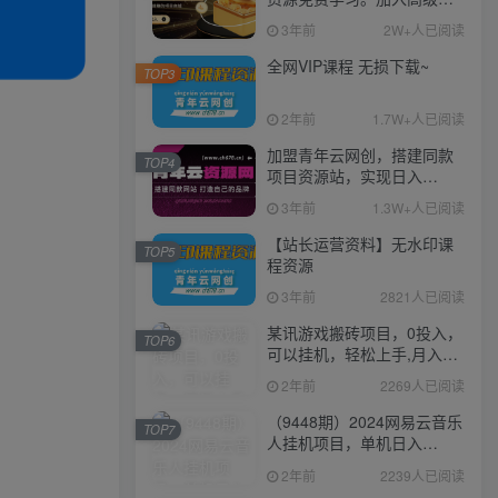
伙人，推广日入1000+
3年前
2W+人已阅读
全网VIP课程 无损下载~
TOP3
2年前
1.7W+人已阅读
加盟青年云网创，搭建同款
TOP4
项目资源站，实现日入
2000+
3年前
1.3W+人已阅读
【站长运营资料】无水印课
TOP5
程资源
3年前
2821人已阅读
某讯游戏搬砖项目，0投入，
TOP6
可以挂机，轻松上手,月入
3000+上不封顶
2年前
2269人已阅读
（9448期）2024网易云音乐
TOP7
人挂机项目，单机日入
150+，无脑月入5000+
2年前
2239人已阅读