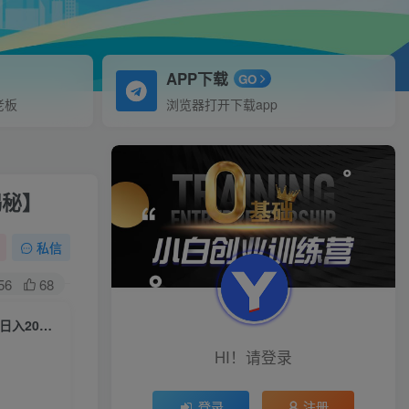
APP下载
GO
老板
浏览器打开下载app
揭秘】
私信
56
68
7月最新更新励志书单野路子玩法，老路新走，一样赚钱，适合新手小白，日入200+【揭秘】
HI！请登录
登录
注册