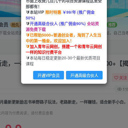
市面上收费几百几千的项目资源课程这里全
部都有！
🔰本站VIP
限时特惠
￥99/年 (推广佣金
50%)
🔰
开通高级合伙人 (推广佣金90%)
全站资
P会员
招募站长
抢先
推荐
源免费下载
下载全站资源
搭建同款网站，自己当
🔰已帮助5000+普通创业者，淘到了人生当
中的第一桶金，欢迎加入！
🔰
加入青年云网创，搭建一个和青年云网创
一样的知识付费平台
🔰本站每日稳定更新20-30个最新优质项目
走，一样赚钱，适合新手小白，日入200+【
课程
开通VIP会员
开通高级合伙人
关注
11
此内容为付费阅读，请付费后查看