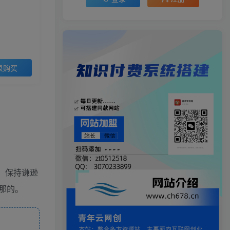
录购买
，保持谦逊
那的。