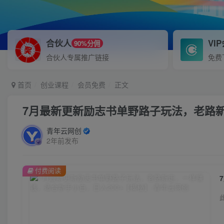
合伙人
VI
90%分佣
合伙人专属推广链接
免费
首页
创业课程
会员免费
正文
7月最新更新励志书单野路子玩法，老路新
青年云网创
2年前发布
付费阅读