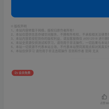
©
版权声明
1、本站内容转载于网络，版权归原作者所有！
2、本站仅提供信息存储空间服务，不拥有所有权，不承担相关法律责
3、本站内容若侵犯到你的版权利益，请加客服微信 zt0512518 进行
4、本站全资源仅供测试和学习，请勿用于非法操作，一切后果与本站
5、本站一切资源不代表本站立场，不代表本站赞同其观点和对其真实
6、本站仅供学习 请勿用于非法违规操作 否则和作者 官网 无关
会员免费
点赞
68