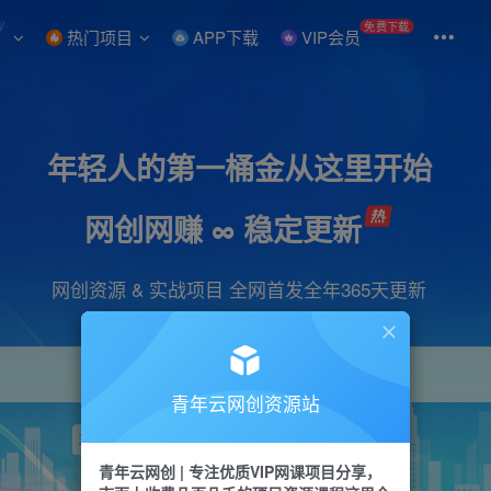
W
免费下载
热门项目
APP下载
VIP会员
年轻人的第一桶金从这里开始
网创网赚 ∞ 稳定更新
网创资源 & 实战项目 全网首发全年365天更新
青年云网创资源站
项目
引流
抖音
短视频
剪辑
视频号
青年云网创 | 专注优质VIP网课项目分享，