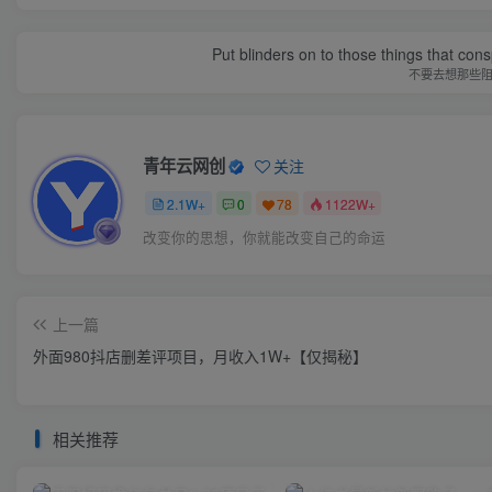
Put blinders on to those things that con
不要去想那些
青年云网创
关注
2.1W+
0
78
1122W+
改变你的思想，你就能改变自己的命运
上一篇
外面980抖店删差评项目，月收入1W+【仅揭秘】
相关推荐