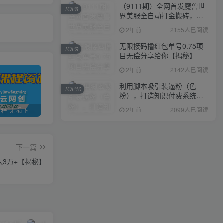
（9111期）全网首发魔兽世
TOP8
界美服全自动打金搬砖，日
入1000+，简单好操作，保
2年前
2155人已阅读
姆级教学
无限接码撸红包单号0.75项
TOP9
目无偿分享给你【揭秘】
2年前
2142人已阅读
利用脚本吸引装逼粉（色
TOP10
粉），打造知识付费系统，
附388元美女写真项目
2年前
2099人已阅读
全网VIP课程 无损下载~
加盟青年云网创，搭建同款项目资源站，实现日入2000+
【站长运营资料】无水印课程资源
下一篇
3万+【揭秘】