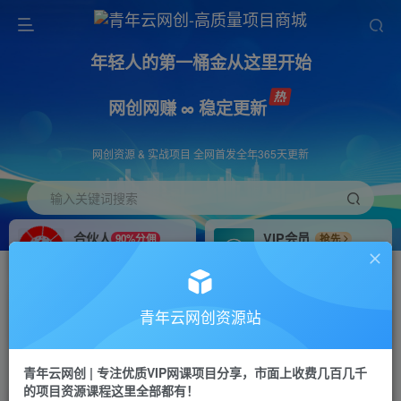
年轻人的第一桶金从这里开始
网创网赚 ∞ 稳定更新
网创资源 & 实战项目 全网首发全年365天更新
输入关键词搜索
合伙人
VIP会员
90%分佣
抢先
合伙人专属推广链接
免费下载全站资源
招募站长
APP下载
推荐
GO
青年云网创资源站
搭建同款网站，自己当老板
浏览器打开下载app
首页
创业课程
会员免费
正文
青年云网创 | 专注优质VIP网课项目分享，市面上收费几百几千
的项目资源课程这里全部都有！