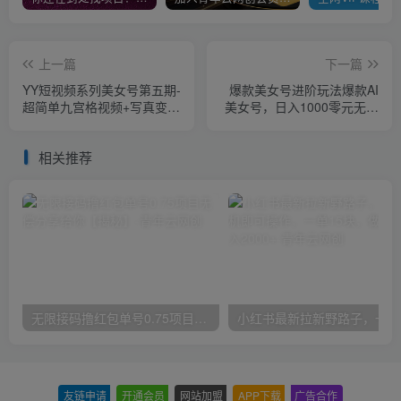
上一篇
下一篇
YY短视频系列美女号第五期-
爆款美女号进阶玩法爆款AI
超简单九宫格视频+写真变现
美女号，日入1000零元无成
教程，一周内实现日收益
本【揭秘】
300-500【揭秘】
相关推荐
无限接码撸红包单号0.75项目无偿分享给你【揭秘】
小红
友链申请
-
开通会员
-
网站加盟
-
APP下载
-
广告合作