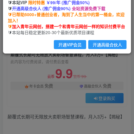
🔰本站VIP
限时特惠
￥99/年 (推广佣金50%)
颠覆式长期可无限放大卖职场智慧课程，月入3万
🔰
开通高级合伙人 (推广佣金90%)
全站资源免费下载
+【揭秘】
🔰已帮助5000+普通创业者，淘到了人生当中的第一桶金，欢迎
加入！
青年云网创
关注
私信
🔰
加入青年云网创，搭建一个和青年云网创一样的知识付费平台
2年前发布
🔰本站每日稳定更新20-30个最新优质项目课程
1414
30
开通VIP会员
开通高级合伙人
付费阅读
颠覆式长期可无限放大卖职场智慧课程，月入3万+【揭秘】
此内容为付费阅读，请付费后查看
9.9
99
云币
云币
免费
免费
年卡会员
高级合伙人
登录购买
颠覆式长期可无限放大卖职场智慧课程，月入3万+【揭秘】