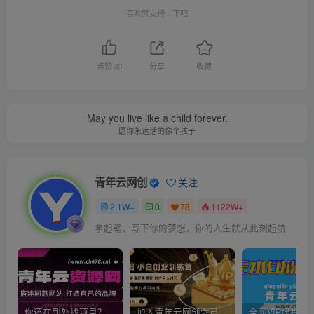
喜欢就支持一下吧
点赞
30
分享
收藏
May you live like a child forever.
愿你永远活的像个孩子
青年云网创
关注
2.1W+
0
78
1122W+
拿起笔，写下你的梦想，你的人生就从此刻起航
你还在到处找项目？还在当韭菜？我靠卖项目一个月收入5万+，曾经我也是个失败者。
加入青年云网创会员，全站资源免费学习。加入高级合伙人，推广日入1000+