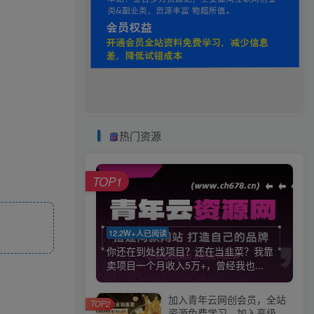
热门资源
TOP1
12.2W+人已阅读
你还在到处找项目？还在当韭菜？我靠
卖项目一个月收入5万+，曾经我也...
加入青年云网创会员，全站
TOP2
资源免费学习。加入高级合