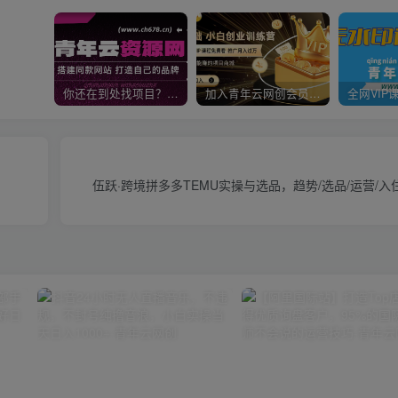
你还在到处找项目？还在当韭菜？我靠卖项目一个月收入5万+，曾经我也是个失败者。
加入青年云网创会员，全站资源免费学习。加入高级合伙人，推广日入1000+
伍跃·跨境拼多多TEMU实操与选品，​趋势/选品/运营/入