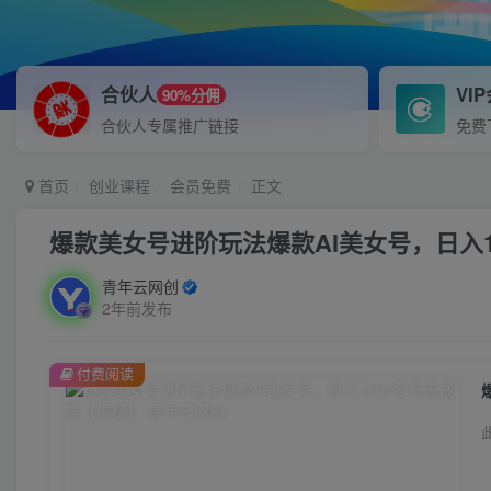
合伙人
VI
90%分佣
合伙人专属推广链接
免费
首页
创业课程
会员免费
正文
爆款美女号进阶玩法爆款AI美女号，日入1
青年云网创
2年前发布
付费阅读