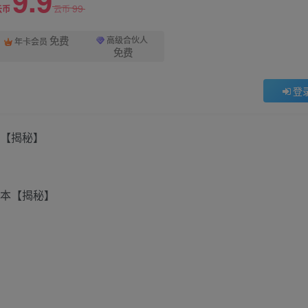
9.9
99
云币
云币
免费
高级合伙人
年卡会员
免费
登
本【揭秘】