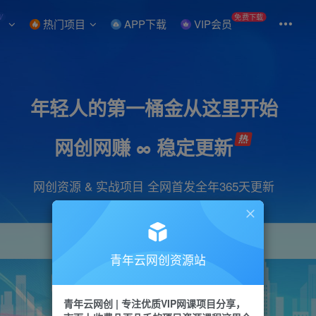
W
免费下载
热门项目
APP下载
VIP会员
年轻人的第一桶金从这里开始
网创网赚 ∞ 稳定更新
网创资源 & 实战项目 全网首发全年365天更新
青年云网创资源站
项目
引流
抖音
短视频
剪辑
会员
青年云网创 | 专注优质VIP网课项目分享，