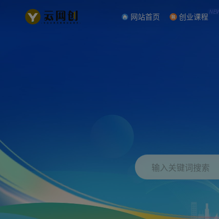
NE
网站首页
创业课程
输入关键词搜索