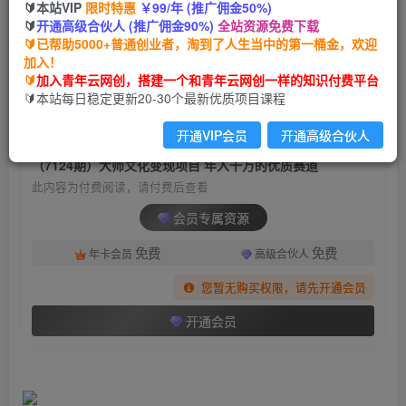
🔰本站VIP
限时特惠
￥99/年 (推广佣金50%)
（7124期）大师文化变现项目 年入千万的优质赛
🔰
开通高级合伙人 (推广佣金90%)
全站资源免费下载
道
🔰已帮助5000+普通创业者，淘到了人生当中的第一桶金，欢迎
加入！
青年云网创
关注
私信
🔰
加入青年云网创，搭建一个和青年云网创一样的知识付费平台
2年前发布
🔰本站每日稳定更新20-30个最新优质项目课程
1442
142
开通VIP会员
开通高级合伙人
付费阅读
（7124期）大师文化变现项目 年入千万的优质赛道
此内容为付费阅读，请付费后查看
会员专属资源
免费
免费
年卡会员
高级合伙人
您暂无购买权限，请先开通会员
开通会员