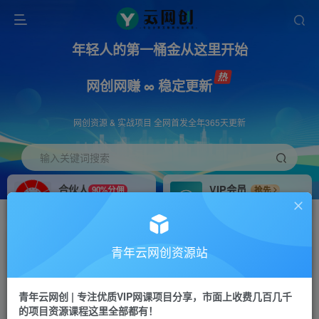
年轻人的第一桶金从这里开始
网创网赚 ∞ 稳定更新
网创资源 & 实战项目 全网首发全年365天更新
输入关键词搜索
合伙人
VIP会员
90%分佣
抢先
合伙人专属推广链接
免费下载全站资源
招募站长
APP下载
推荐
GO
青年云网创资源站
搭建同款网站，自己当老板
浏览器打开下载app
首页
创业课程
会员专属
正文
青年云网创 | 专注优质VIP网课项目分享，市面上收费几百几千
的项目资源课程这里全部都有！