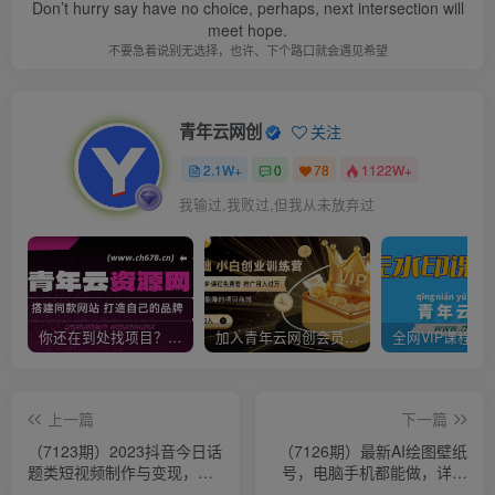
Don’t hurry say have no choice, perhaps, next intersection will
meet hope.
不要急着说别无选择，也许、下个路口就会遇见希望
青年云网创
关注
2.1W+
0
78
1122W+
我输过,我败过,但我从未放弃过
你还在到处找项目？还在当韭菜？我靠卖项目一个月收入5万+，曾经我也是个失败者。
加入青年云网创会员，全站资源免费学习。加入高级合伙人，推广日入1000+
上一篇
下一篇
（7123期）2023抖音今日话
（7126期）最新AI绘图壁纸
题类短视频制作与变现，人
号，电脑手机都能做，详细
人都能操作的短视频项目
拆解喂饭教程，日入1000+