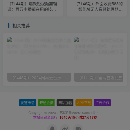
（7144期）爆款短视频剪辑
（7146期）外面收费588的
课：百万主播都在用的技
智能AI无人音频处理器软
巧，轻松突破10w粉丝
件，音频自动回复，自动讲
解商品
相关推荐
（9448期）2024网易云音乐人挂机项目，单机日入150+，无脑月入5000+
友链申请
-
开通会员
-
网站加盟
-
APP下载
-
广告合作
Copyright © 2023 ·
苏ICP备2025153851号-1
·
本站已安全运行:
1640天15小时27分17秒