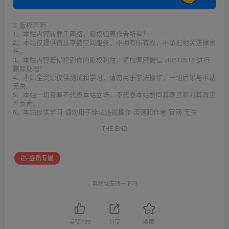
©
版权声明
1、本站内容转载于网络，版权归原作者所有！
2、本站仅提供信息存储空间服务，不拥有所有权，不承担相关法律责
任。
3、本站内容若侵犯到你的版权利益，请加客服微信 zt0512518 进行
删除处理！
4、本站全资源仅供测试和学习，请勿用于非法操作，一切后果与本站
无关。
5、本站一切资源不代表本站立场，不代表本站赞同其观点和对其真实
性负责。
6、本站仅供学习 请勿用于非法违规操作 否则和作者 官网 无关
THE END
会员专属
喜欢就支持一下吧
点赞
139
分享
收藏