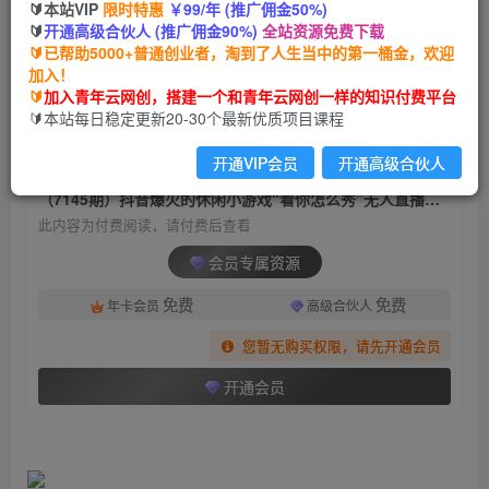
🔰本站VIP
限时特惠
￥99/年 (推广佣金50%)
（7145期）抖音爆火的休闲小游戏“看你怎么秀”
🔰
开通高级合伙人 (推广佣金90%)
全站资源免费下载
无人直播玩法【全套教程+游戏+软件】
🔰已帮助5000+普通创业者，淘到了人生当中的第一桶金，欢迎
加入！
青年云网创
关注
私信
🔰
加入青年云网创，搭建一个和青年云网创一样的知识付费平台
2年前发布
🔰本站每日稳定更新20-30个最新优质项目课程
1904
139
开通VIP会员
开通高级合伙人
付费阅读
（7145期）抖音爆火的休闲小游戏“看你怎么秀”无人直播玩法【全套教程+游戏+软件】
此内容为付费阅读，请付费后查看
会员专属资源
免费
免费
年卡会员
高级合伙人
您暂无购买权限，请先开通会员
开通会员