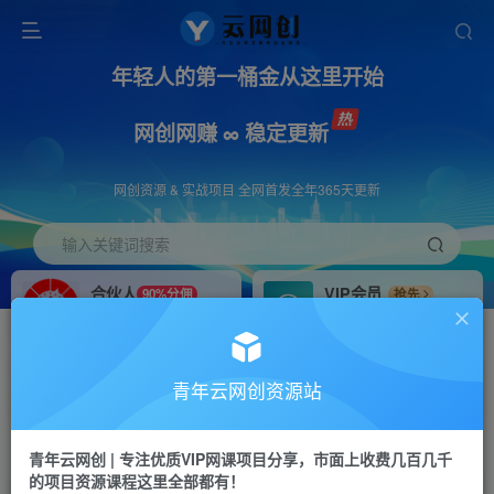
年轻人的第一桶金从这里开始
网创网赚 ∞ 稳定更新
网创资源 & 实战项目 全网首发全年365天更新
输入关键词搜索
合伙人
VIP会员
90%分佣
抢先
合伙人专属推广链接
免费下载全站资源
招募站长
APP下载
推荐
GO
青年云网创资源站
搭建同款网站，自己当老板
浏览器打开下载app
首页
创业课程
会员专属
正文
青年云网创 | 专注优质VIP网课项目分享，市面上收费几百几千
的项目资源课程这里全部都有！