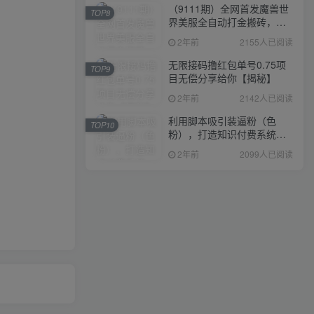
（9111期）全网首发魔兽世
TOP8
界美服全自动打金搬砖，日
入1000+，简单好操作，保
2年前
2155人已阅读
姆级教学
无限接码撸红包单号0.75项
TOP9
目无偿分享给你【揭秘】
2年前
2142人已阅读
利用脚本吸引装逼粉（色
TOP10
粉），打造知识付费系统，
附388元美女写真项目
2年前
2099人已阅读