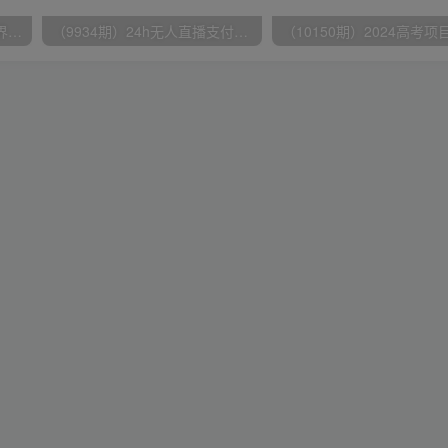
（9111期）全网首发魔兽世界美服全自动打金搬砖，日入1000+，简单好操作，保姆级教学
（9934期）24h无人直播支付宝项目，最新带货玩法，纯躺赚实测日入500+