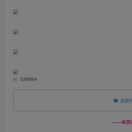
v：fz88664
此处
------