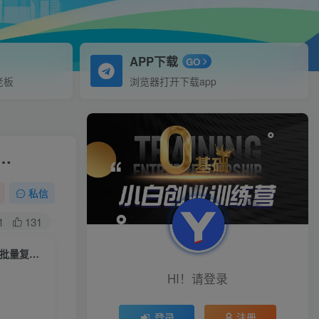
APP下载
GO
老板
浏览器打开下载app
…
私信
1
131
（7169期）单号日入300+抖音命中大师小游戏无人直播（防封防违规）可批量复制适合…
HI！请登录
登录
注册