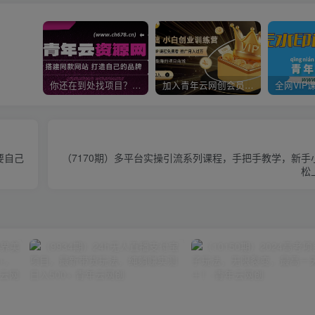
你还在到处找项目？还在当韭菜？我靠卖项目一个月收入5万+，曾经我也是个失败者。
加入青年云网创会员，全站资源免费学习。加入高级合伙人，推广日入1000+
要自己
（7170期）多平台实操引流系列课程，手把手教学，新手
松