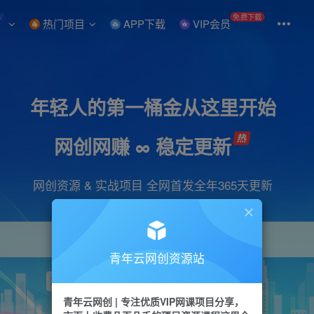
W
免费下载
热门项目
APP下载
VIP会员
年轻人的第一桶金从这里开始
网创网赚 ∞ 稳定更新
网创资源 & 实战项目 全网首发全年365天更新
青年云网创资源站
项目
引流
抖音
短视频
剪辑
视频号
青年云网创 | 专注优质VIP网课项目分享，