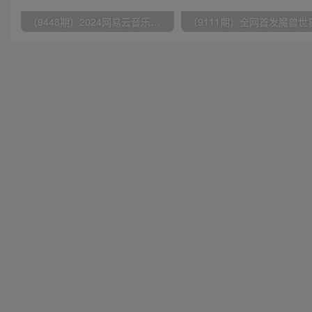
（9448期）2024网易云音乐人挂机项目，单机日入150+，无脑月入5000+