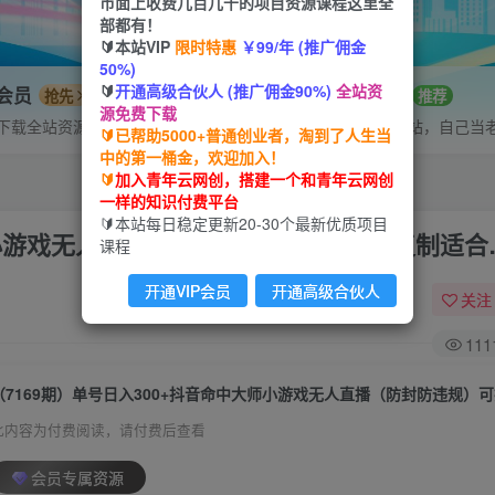
市面上收费几百几千的项目资源课程这里全
部都有！
🔰本站VIP
限时特惠
￥99/年 (推广佣金
50%)
🔰
开通高级合伙人 (推广佣金90%)
全站资
P会员
招募站长
抢先
推荐
源免费下载
下载全站资源
搭建同款网站，自己当
🔰已帮助5000+普通创业者，淘到了人生当
中的第一桶金，欢迎加入！
🔰
加入青年云网创，搭建一个和青年云网创
一样的知识付费平台
🔰本站每日稳定更新20-30个最新优质项目
大师小游戏无人直播（防封防违规）可批量复制适合
课程
开通VIP会员
开通高级合伙人
关注
111
此内容为付费阅读，请付费后查看
会员专属资源