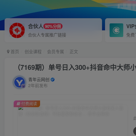
合伙人
VI
90%分佣
合伙人专属推广链接
免费
首页
创业课程
会员专属
正文
（7169期）单号日入300+抖音命中
青年云网创
2年前发布
付费阅读