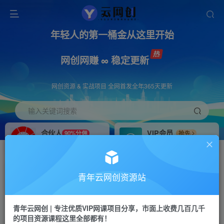
年轻人的第一桶金从这里开始
网创网赚 ∞ 稳定更新
网创资源 & 实战项目 全网首发全年365天更新
输入关键词搜索
合伙人
VIP会员
90%分佣
抢先
合伙人专属推广链接
免费下载全站资源
招募站长
APP下载
推荐
GO
青年云网创资源站
搭建同款网站，自己当老板
浏览器打开下载app
首页
创业课程
会员专属
正文
青年云网创 | 专注优质VIP网课项目分享，市面上收费几百几千
的项目资源课程这里全部都有！