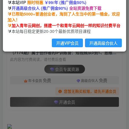
🔰本站VIP
限时特惠
￥99/年 (推广佣金50%)
（7174期）属于创作者的IP训练营：短视频从0到
🔰
开通高级合伙人 (推广佣金90%)
全站资源免费下载
1、思维与认知实操课（9节课）
🔰已帮助5000+普通创业者，淘到了人生当中的第一桶金，欢迎
加入！
青年云网创
关注
私信
🔰
加入青年云网创，搭建一个和青年云网创一样的知识付费平台
2年前发布
🔰本站每日稳定更新20-30个最新优质项目课程
1146
173
开通VIP会员
开通高级合伙人
付费阅读
（7174期）属于创作者的IP训练营：短视频从0到1、思维与认知实操课（9节课）
此内容为付费阅读，请付费后查看
会员专属资源
免费
免费
年卡会员
高级合伙人
您暂无购买权限，请先开通会员
开通会员