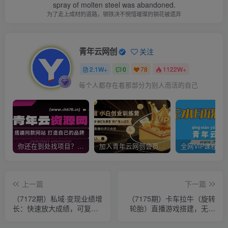
spray of molten steel was abandoned.
为了走上成材的道路，钢铁决不惋惜璀璨的钢花被遗弃
青年云网创
关注
2.1W+
0
78
1122W+
每个人都存在着那部分为别人而活的自己
你还在到处找项目？还在当韭菜？我靠卖项目一个月收入5万+，曾经我也是个失败者。
加入青年云网创会员，全站资源免费学习。加入高级合伙人，推广日入1000+
上一篇
下一篇
（7172期）私域·变现业绩增
（7175期）卡车拉牛（旋转
长：快速放大成绩，可复制
轮胎）直播游戏搭建，无人
的·私域系统课程！
直播爆款神器【软件+教程】