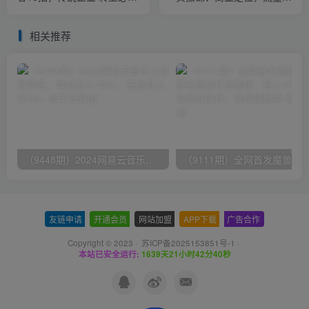
学，让您的生意更好做
造，教你做个赚钱的抖音号
相关推荐
（9448期）2024网易云音乐人挂机项目，单机日入150+，无脑月入5000+
友链申请
-
开通会员
-
网站加盟
-
APP下载
-
广告合作
Copyright © 2023 ·
苏ICP备2025153851号-1
·
本站已安全运行:
1639天21小时42分41秒