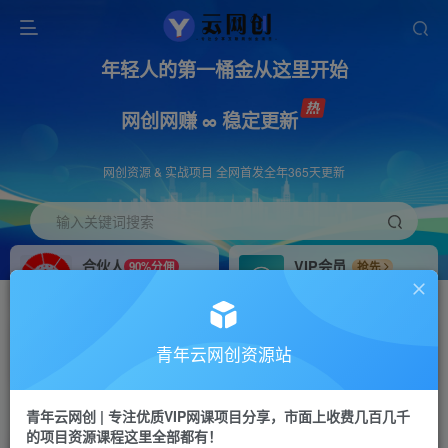
年轻人的第一桶金从这里开始
网创网赚 ∞ 稳定更新
网创资源 & 实战项目 全网首发全年365天更新
输入关键词搜索
合伙人
VIP会员
90%分佣
抢先
合伙人专属推广链接
免费下载全站资源
招募站长
APP下载
推荐
GO
青年云网创资源站
搭建同款网站，自己当老板
浏览器打开下载app
首页
创业课程
会员专属
正文
青年云网创 | 专注优质VIP网课项目分享，市面上收费几百几千
的项目资源课程这里全部都有！