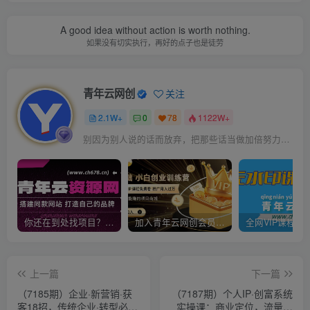
A good idea without action is worth nothing.
如果没有切实执行，再好的点子也是徒劳
青年云网创
关注
2.1W+
0
78
1122W+
别因为别人说的话而放弃，把那些话当做加倍努力的动力
你还在到处找项目？还在当韭菜？我靠卖项目一个月收入5万+，曾经我也是个失败者。
加入青年云网创会员，全站资源免费学习。加入高级合伙人，推广日入1000+
上一篇
下一篇
（7185期）企业·新营销·获
（7187期）个人IP·创富系统
客18招，传统企业·转型必
实操课：商业定位，流量打