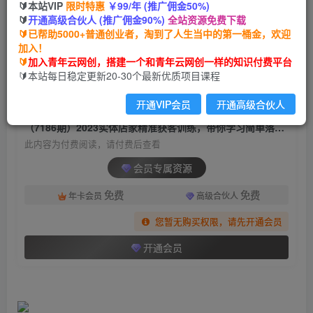
🔰本站VIP
限时特惠
￥99/年 (推广佣金50%)
（7186期）2023实体店家精准获客训练，带你学
🔰
开通高级合伙人 (推广佣金90%)
全站资源免费下载
习简单落地的获客秘籍（27节课）
🔰已帮助5000+普通创业者，淘到了人生当中的第一桶金，欢迎
加入！
青年云网创
关注
私信
🔰
加入青年云网创，搭建一个和青年云网创一样的知识付费平台
2年前发布
🔰本站每日稳定更新20-30个最新优质项目课程
619
198
开通VIP会员
开通高级合伙人
付费阅读
（7186期）2023实体店家精准获客训练，带你学习简单落地的获客秘籍（27节课）
此内容为付费阅读，请付费后查看
会员专属资源
免费
免费
年卡会员
高级合伙人
您暂无购买权限，请先开通会员
开通会员