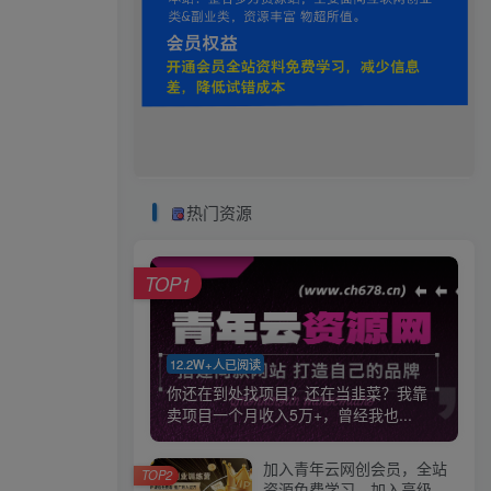
热门资源
TOP1
12.2W+人已阅读
你还在到处找项目？还在当韭菜？我靠
卖项目一个月收入5万+，曾经我也...
加入青年云网创会员，全站
TOP2
资源免费学习。加入高级合