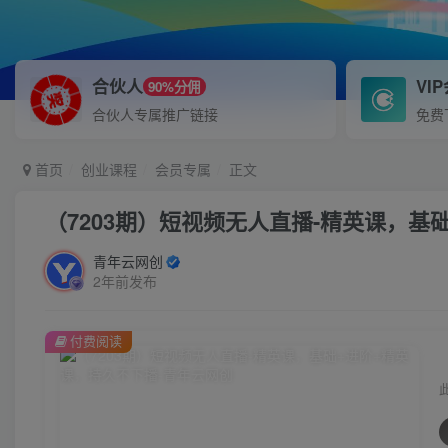
合伙人
VI
90%分佣
合伙人专属推广链接
免费
首页
创业课程
会员专属
正文
（7203期）短视频无人直播-精英课，基
青年云网创
2年前发布
付费阅读