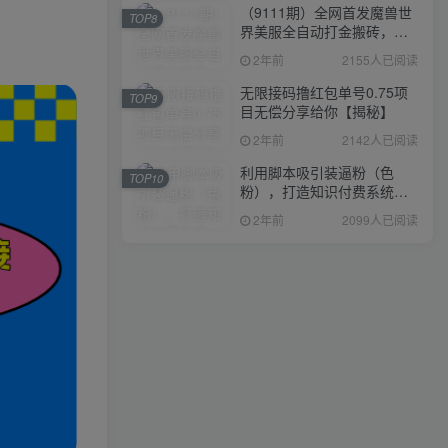
（9111期）全网首发魔兽世
TOP8
界美服全自动打金搬砖，日
入1000+，简单好操作，保
2年前
2155人已阅读
姆级教学
无限接码撸红包单号0.75项
TOP9
目无偿分享给你【揭秘】
2年前
2142人已阅读
利用脚本吸引装逼粉（色
TOP10
粉），打造知识付费系统，
附388元美女写真项目
2年前
2099人已阅读