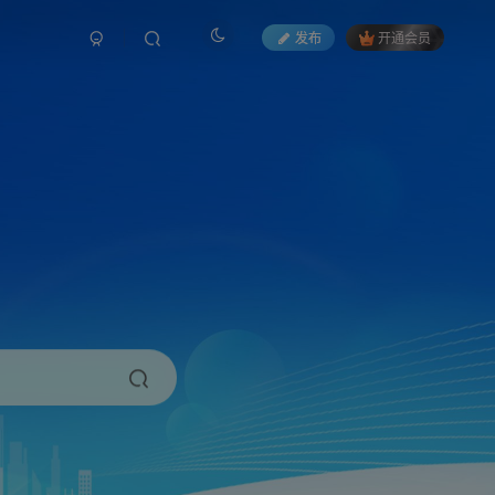
发布
开通会员