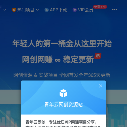
W
免费下载
热门项目
APP下载
VIP会员
年轻人的第一桶金从这里开始
网创网赚 ∞ 稳定更新
网创资源 & 实战项目 全网首发全年365天更新
青年云网创资源站
项目
引流
抖音
短视频
剪辑
会员
青年云网创 | 专注优质VIP网课项目分享，