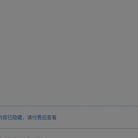
内容已隐藏，请付费后查看