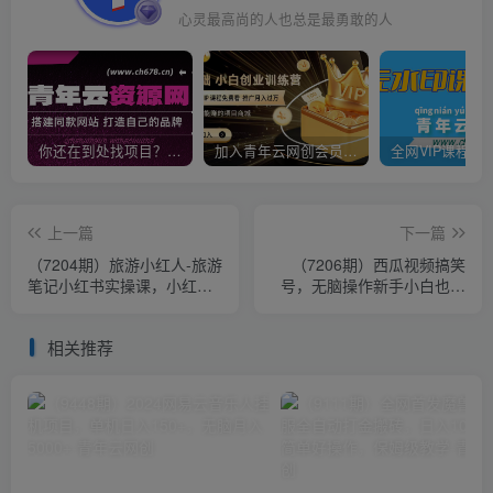
心灵最高尚的人也总是最勇敢的人
你还在到处找项目？还在当韭菜？我靠卖项目一个月收入5万+，曾经我也是个失败者。
加入青年云网创会员，全站资源免费学习。加入高级合伙人，推广日入1000+
上一篇
下一篇
（7204期）旅游小红人-旅游
（7206期）西瓜视频搞笑
笔记小红书实操课，小红书
号，无脑操作新手小白也可
旅游号实操攻略分享（8节
月入6K
课）
相关推荐