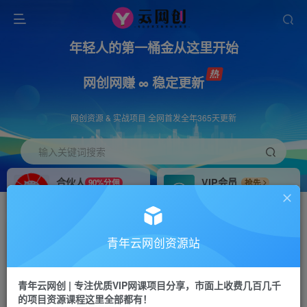
年轻人的第一桶金从这里开始
网创网赚 ∞ 稳定更新
网创资源 & 实战项目 全网首发全年365天更新
输入关键词搜索
合伙人
VIP会员
90%分佣
抢先
合伙人专属推广链接
免费下载全站资源
招募站长
APP下载
推荐
GO
青年云网创资源站
搭建同款网站，自己当老板
浏览器打开下载app
首页
创业课程
会员专属
正文
青年云网创 | 专注优质VIP网课项目分享，市面上收费几百几千
的项目资源课程这里全部都有！