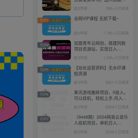
伙人，推广日入1000+
3年前
2W+人已阅读
全网VIP课程 无损下载~
TOP3
2年前
1.7W+人已阅读
加盟青年云网创，搭建同款
TOP4
项目资源站，实现日入
2000+
3年前
1.3W+人已阅读
【站长运营资料】无水印课
TOP5
程资源
3年前
2821人已阅读
某讯游戏搬砖项目，0投入，
TOP6
可以挂机，轻松上手,月入
3000+上不封顶
2年前
2269人已阅读
（9448期）2024网易云音乐
TOP7
人挂机项目，单机日入
150+，无脑月入5000+
2年前
2238人已阅读