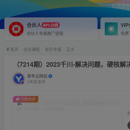
合伙人
VI
90%分佣
合伙人专属推广链接
免费
首页
创业课程
会员专属
正文
（7214期）2023千川-解决问题，硬核
青年云网创
2年前发布
付费阅读