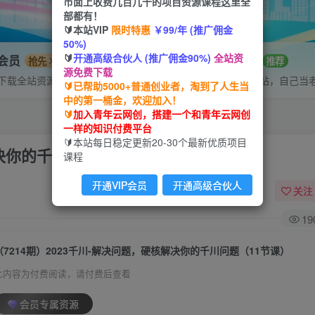
市面上收费几百几千的项目资源课程这里全
部都有！
🔰本站VIP
限时特惠
￥99/年 (推广佣金
50%)
🔰
开通高级合伙人 (推广佣金90%)
全站资
P会员
招募站长
抢先
推荐
源免费下载
下载全站资源
搭建同款网站，自己当
🔰已帮助5000+普通创业者，淘到了人生当
中的第一桶金，欢迎加入！
🔰
加入青年云网创，搭建一个和青年云网创
一样的知识付费平台
🔰本站每日稳定更新20-30个最新优质项目
解决你的千川问题（11节课）
课程
开通VIP会员
开通高级合伙人
关注
19
（7214期）2023千川-解决问题，硬核解决你的千川问题（11节课）
此内容为付费阅读，请付费后查看
会员专属资源