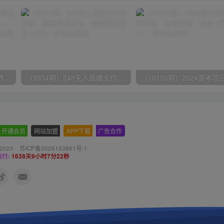
（9111期）全网首发魔兽世界美服全自动打金搬砖，日入1000+，简单好操作，保姆级教学
（9934期）24h无人直播支付宝项目，最新带货玩法，纯躺赚实测日入500+
开通会员
-
网站加盟
-
APP下载
-
广告合作
 2023 ·
苏ICP备2025153851号-1
·
行:
1638天9小时7分23秒