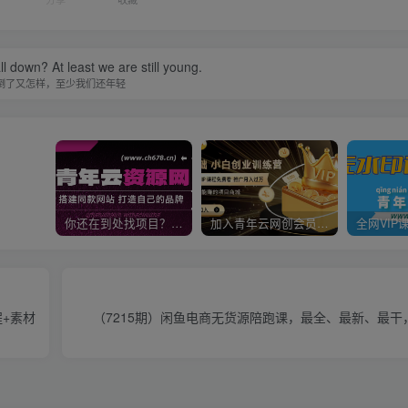
ll down? At least we are still young.
倒了又怎样，至少我们还年轻
你还在到处找项目？还在当韭菜？我靠卖项目一个月收入5万+，曾经我也是个失败者。
加入青年云网创会员，全站资源免费学习。加入高级合伙人，推广日入1000+
程+素材
（7215期）闲鱼电商无货源陪跑课，最全、最新、最干