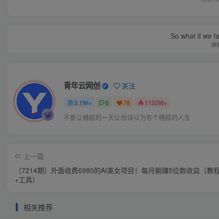
So what if we fa
摔
青年云网创
关注
2.1W+
0
78
1122W+
不要让糟糕的一天让你误以为有个糟糕的人生
上一篇
（7214期）外面收费6980的AI美女项目！每月躺赚5位数收益（教
+工具）
相关推荐