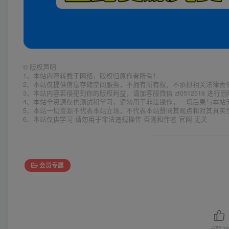
©
版权声明
1、本站内容转载于网络，版权归原作者所有！
2、本站仅提供信息存储空间服务，不拥有所有权，不承担相关法律责
3、本站内容若侵犯到你的版权利益，请加客服微信 zt0512518 进行
4、本站全资源仅供测试和学习，请勿用于非法操作，一切后果与本站
5、本站一切资源不代表本站立场，不代表本站赞同其观点和对其真实
6、本站仅供学习 请勿用于非法违规操作 否则和作者 官网 无关
会员专属
点赞
79