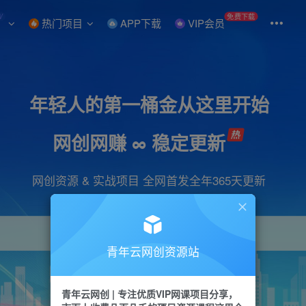
W
免费下载
热门项目
APP下载
VIP会员
年轻人的第一桶金从这里开始
网创网赚 ∞ 稳定更新
网创资源 & 实战项目 全网首发全年365天更新
青年云网创资源站
项目
引流
抖音
短视频
剪辑
会员
青年云网创 | 专注优质VIP网课项目分享，