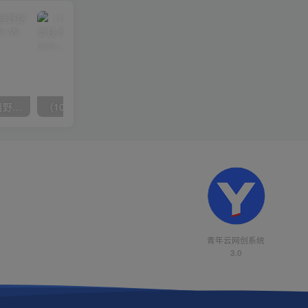
（10150期）2024高考项目野路子玩法，无限裂变，最高一天1W＋！
（10163期）快手掘金撸收益最新技术，高收益玩法，单日变现500+，小白必备项目
青年云网创系统
3.0