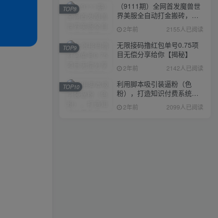
（9111期）全网首发魔兽世
TOP8
界美服全自动打金搬砖，日
入1000+，简单好操作，保
2年前
2155人已阅读
姆级教学
无限接码撸红包单号0.75项
TOP9
目无偿分享给你【揭秘】
2年前
2142人已阅读
利用脚本吸引装逼粉（色
TOP10
粉），打造知识付费系统，
附388元美女写真项目
2年前
2099人已阅读