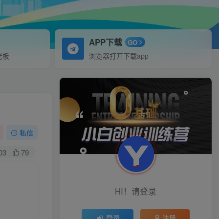
APP下载
GO
老板
浏览器打开下载app
私信
03
79
HI！请登录
登录
注册