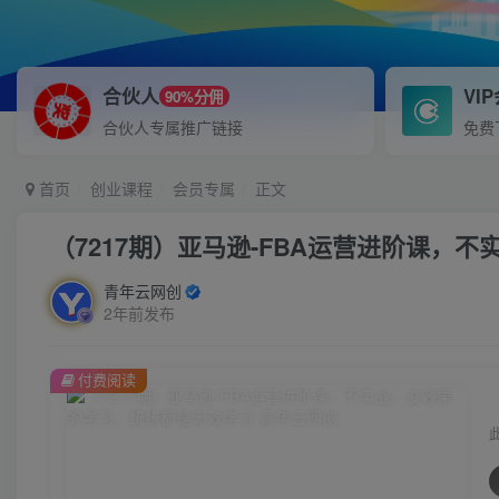
合伙人
VI
90%分佣
合伙人专属推广链接
免费
首页
创业课程
会员专属
正文
（7217期）亚马逊-FBA运营进阶课，
青年云网创
2年前发布
付费阅读