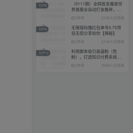
（9111期）全网首发魔兽世
TOP8
界美服全自动打金搬砖，日
入1000+，简单好操作，保
2年前
2155人已阅读
姆级教学
无限接码撸红包单号0.75项
TOP9
目无偿分享给你【揭秘】
2年前
2142人已阅读
利用脚本吸引装逼粉（色
TOP10
粉），打造知识付费系统，
附388元美女写真项目
2年前
2099人已阅读