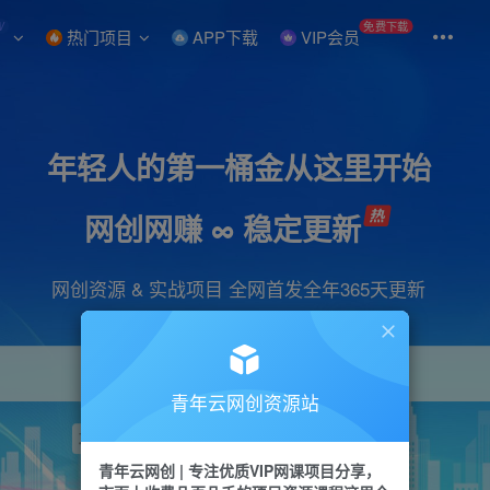
W
免费下载
热门项目
APP下载
VIP会员
年轻人的第一桶金从这里开始
网创网赚 ∞ 稳定更新
网创资源 & 实战项目 全网首发全年365天更新
青年云网创资源站
项目
引流
抖音
短视频
剪辑
视频号
青年云网创 | 专注优质VIP网课项目分享，