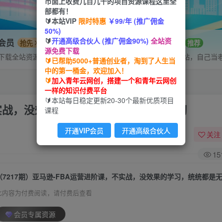
市面上收费几百几千的项目资源课程这里全
部都有！
🔰本站VIP
限时特惠
￥99/年 (推广佣金
50%)
🔰
开通高级合伙人 (推广佣金90%)
全站资
P会员
招募站长
抢先
推荐
源免费下载
下载全站资源
搭建同款网站，自己当
🔰已帮助5000+普通创业者，淘到了人生当
中的第一桶金，欢迎加入！
🔰
加入青年云网创，搭建一个和青年云网创
一样的知识付费平台
🔰本站每日稳定更新20-30个最新优质项目
不实战，没效果的学习，统统都是无效学习
课程
开通VIP会员
开通高级合伙人
关注
15
（7217期）亚马逊-FBA运营进阶课，不实战，没效果的学习，统统都是
此内容为付费阅读，请付费后查看
会员专属资源