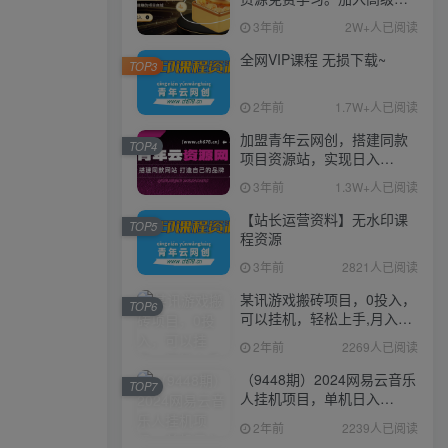
伙人，推广日入1000+
3年前
2W+人已阅读
全网VIP课程 无损下载~
TOP3
2年前
1.7W+人已阅读
加盟青年云网创，搭建同款
TOP4
项目资源站，实现日入
2000+
3年前
1.3W+人已阅读
【站长运营资料】无水印课
TOP5
程资源
3年前
2821人已阅读
某讯游戏搬砖项目，0投入，
TOP6
可以挂机，轻松上手,月入
3000+上不封顶
2年前
2269人已阅读
（9448期）2024网易云音乐
TOP7
人挂机项目，单机日入
150+，无脑月入5000+
2年前
2239人已阅读