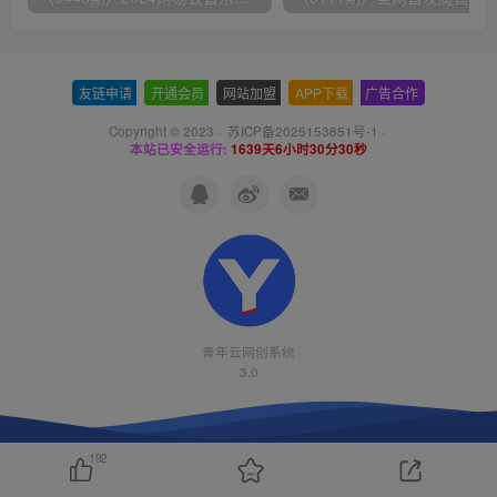
友链申请
-
开通会员
-
网站加盟
-
APP下载
-
广告合作
Copyright © 2023 ·
苏ICP备2025153851号-1
·
本站已安全运行:
1639天6小时30分31秒
青年云网创系统
3.0
192