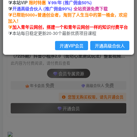
🔰本站VIP
限时特惠
￥99/年 (推广佣金50%)
（7225期）抖音小程序2.0（街坊心里测试玩法）
🔰
开通高级合伙人 (推广佣金90%)
全站资源免费下载
整套视频手把手实操课程，含素材
🔰已帮助5000+普通创业者，淘到了人生当中的第一桶金，欢迎
加入！
青年云网创
关注
私信
🔰
加入青年云网创，搭建一个和青年云网创一样的知识付费平台
2年前发布
🔰本站每日稳定更新20-30个最新优质项目课程
753
192
开通VIP会员
开通高级合伙人
付费阅读
（7225期）抖音小程序2.0（街坊心里测试玩法）整套视频手把手实操课程，含素材
此内容为付费阅读，请付费后查看
会员专属资源
免费
免费
年卡会员
高级合伙人
您暂无购买权限，请先开通会员
开通会员