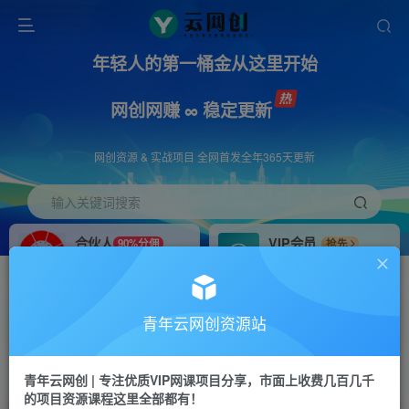
年轻人的第一桶金从这里开始
网创网赚 ∞ 稳定更新
网创资源 & 实战项目 全网首发全年365天更新
输入关键词搜索
合伙人
VIP会员
90%分佣
抢先
合伙人专属推广链接
免费下载全站资源
招募站长
APP下载
推荐
GO
青年云网创资源站
搭建同款网站，自己当老板
浏览器打开下载app
首页
创业课程
会员专属
正文
青年云网创 | 专注优质VIP网课项目分享，市面上收费几百几千
的项目资源课程这里全部都有！