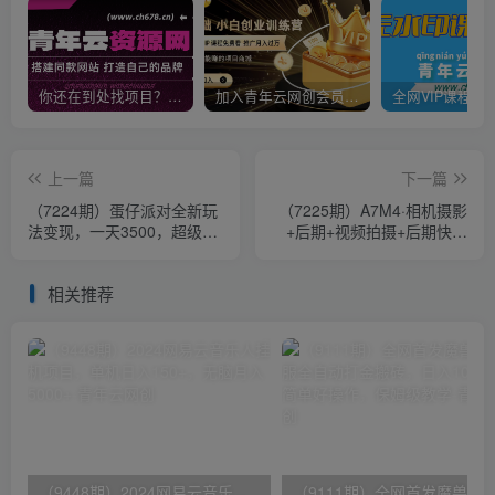
你还在到处找项目？还在当韭菜？我靠卖项目一个月收入5万+，曾经我也是个失败者。
加入青年云网创会员，全站资源免费学习。加入高级合伙人，推广日入1000+
上一篇
下一篇
（7224期）蛋仔派对全新玩
（7225期）A7M4·相机摄影
法变现，一天3500，超级偏
+后期+视频拍摄+后期快速
门玩法，一部手机即可操作
玩转相机，掌握摄影前期与
后期
相关推荐
（9448期）2024网易云音乐人挂机项目，单机日入150+，无脑月入5000+