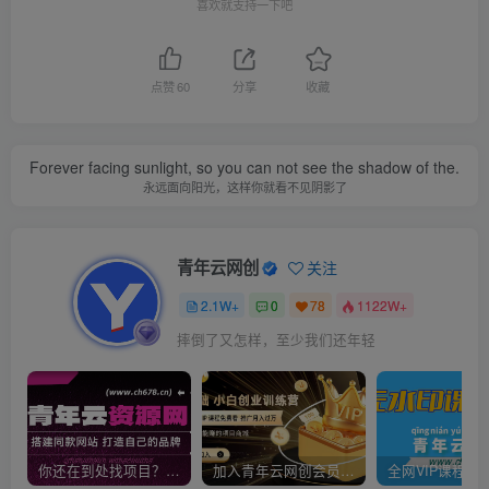
喜欢就支持一下吧
点赞
60
分享
收藏
Forever facing sunlight, so you can not see the shadow of the.
永远面向阳光，这样你就看不见阴影了
青年云网创
关注
2.1W+
0
78
1122W+
摔倒了又怎样，至少我们还年轻
你还在到处找项目？还在当韭菜？我靠卖项目一个月收入5万+，曾经我也是个失败者。
加入青年云网创会员，全站资源免费学习。加入高级合伙人，推广日入1000+