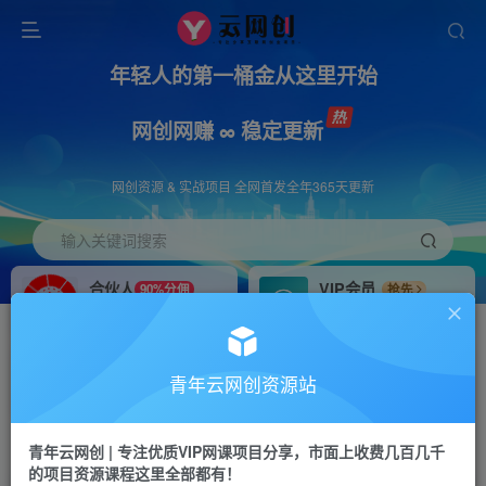
年轻人的第一桶金从这里开始
网创网赚 ∞ 稳定更新
网创资源 & 实战项目 全网首发全年365天更新
输入关键词搜索
合伙人
VIP会员
90%分佣
抢先
合伙人专属推广链接
免费下载全站资源
招募站长
APP下载
推荐
GO
青年云网创资源站
搭建同款网站，自己当老板
浏览器打开下载app
首页
创业课程
会员专属
正文
青年云网创 | 专注优质VIP网课项目分享，市面上收费几百几千
的项目资源课程这里全部都有！