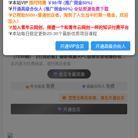
🔰本站VIP
限时特惠
￥99/年 (推广佣金50%)
（7230期）【引流必备】最新微震天PC版微信营
🔰
开通高级合伙人 (推广佣金90%)
全站资源免费下载
销爆粉软件，功能齐全支持无限多开不封号
🔰已帮助5000+普通创业者，淘到了人生当中的第一桶金，欢迎
加入！
青年云网创
关注
私信
🔰
加入青年云网创，搭建一个和青年云网创一样的知识付费平台
2年前发布
🔰本站每日稳定更新20-30个最新优质项目课程
1732
60
开通VIP会员
开通高级合伙人
付费阅读
（7230期）【引流必备】最新微震天PC版微信营销爆粉软件，功能齐全支持无限多开不封号
此内容为付费阅读，请付费后查看
会员专属资源
免费
免费
年卡会员
高级合伙人
您暂无购买权限，请先开通会员
开通会员