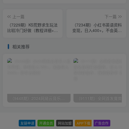
上一篇
下一篇
（7229期）KS荒野求生玩法
（7234期）小红书英语资料
比较冷门好做（教程详细+带
变现，日入400+，不会英语
素材）
也能做，长期项目（附
2828G资料）
相关推荐
（9448期）2024网易云音乐人挂机项目，单机日入150+，无脑月入5000+
友链申请
-
开通会员
-
网站加盟
-
APP下载
-
广告合作