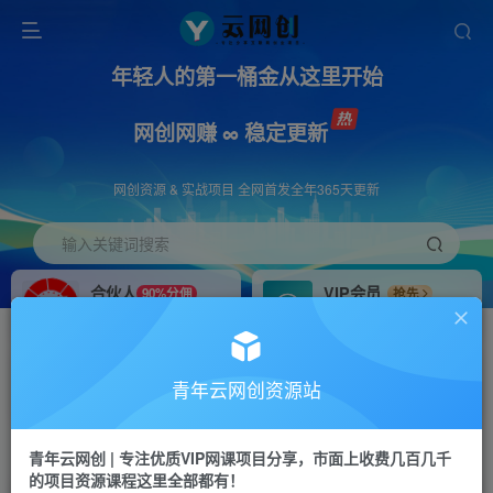
年轻人的第一桶金从这里开始
网创网赚 ∞ 稳定更新
网创资源 & 实战项目 全网首发全年365天更新
输入关键词搜索
合伙人
VIP会员
90%分佣
抢先
合伙人专属推广链接
免费下载全站资源
招募站长
APP下载
推荐
GO
青年云网创资源站
搭建同款网站，自己当老板
浏览器打开下载app
首页
创业课程
会员专属
正文
青年云网创 | 专注优质VIP网课项目分享，市面上收费几百几千
的项目资源课程这里全部都有！