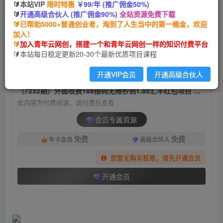
🔰本站VIP
限时特惠
￥99/年 (推广佣金50%)
（7232期）外面收费188接码无限秒到1.88汇丰红
🔰
开通高级合伙人 (推广佣金90%)
全站资源免费下载
包项目 每天每个支付宝18.88 活动到年底
🔰已帮助5000+普通创业者，淘到了人生当中的第一桶金，欢迎
加入！
青年云网创
关注
私信
🔰
加入青年云网创，搭建一个和青年云网创一样的知识付费平台
2年前发布
🔰本站每日稳定更新20-30个最新优质项目课程
1984
177
开通VIP会员
开通高级合伙人
付费阅读
（7232期）外面收费188接码无限秒到1.88汇丰红包项目 每天每个支付宝18.88 活动到年底
此内容为付费阅读，请付费后查看
会员专属资源
免费
免费
年卡会员
高级合伙人
您暂无购买权限，请先开通会员
开通会员