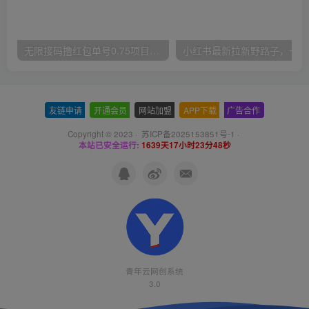
无限接码撸红包单号0.75项目无偿分享给你【揭秘】
小红
友链申请
-
开通会员
-
网站加盟
-
APP下载
-
广告合作
Copyright © 2023 ·
苏ICP备2025153851号-1
·
本站已安全运行:
1639天17小时23分49秒
青年云网创系统
3.0