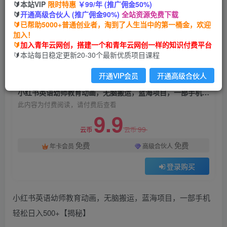
🔰本站VIP
限时特惠
￥99/年 (推广佣金50%)
小红书英语幼师教育动画，无脑搬运，蓝海项目，
🔰
开通高级合伙人 (推广佣金90%)
全站资源免费下载
一部手机轻松日入500+【揭秘】
🔰已帮助5000+普通创业者，淘到了人生当中的第一桶金，欢迎
加入！
青年云网创
关注
私信
🔰
加入青年云网创，搭建一个和青年云网创一样的知识付费平台
2年前发布
🔰本站每日稳定更新20-30个最新优质项目课程
1337
188
开通VIP会员
开通高级合伙人
付费阅读
小红书英语幼师教育动画，无脑搬运，蓝海项目，一部手机轻松日入500+【揭秘】
此内容为付费阅读，请付费后查看
9.9
99
云币
云币
免费
免费
年卡会员
高级合伙人
登录购买
小红书英语幼师教育动画，无脑搬运，蓝海项目，一部手机
轻松日入500+【揭秘】