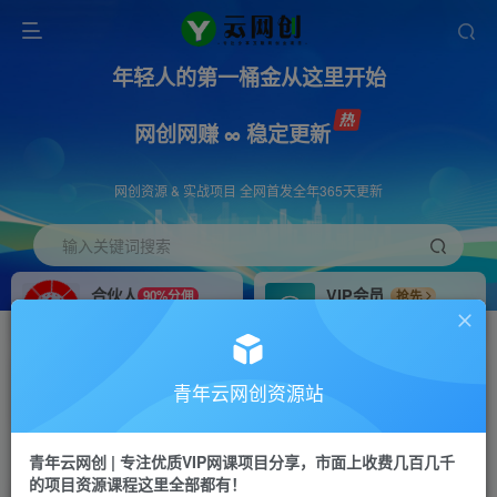
年轻人的第一桶金从这里开始
网创网赚 ∞ 稳定更新
网创资源 & 实战项目 全网首发全年365天更新
输入关键词搜索
合伙人
VIP会员
90%分佣
抢先
合伙人专属推广链接
免费下载全站资源
招募站长
APP下载
推荐
GO
青年云网创资源站
搭建同款网站，自己当老板
浏览器打开下载app
首页
创业课程
会员免费
正文
青年云网创 | 专注优质VIP网课项目分享，市面上收费几百几千
的项目资源课程这里全部都有！