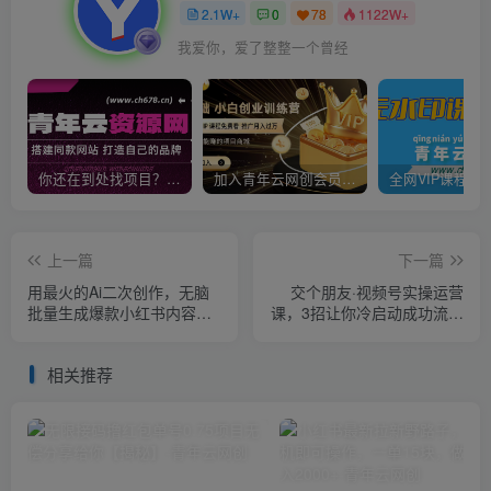
2.1W+
0
78
1122W+
我爱你，爱了整整一个曾经
你还在到处找项目？还在当韭菜？我靠卖项目一个月收入5万+，曾经我也是个失败者。
加入青年云网创会员，全站资源免费学习。加入高级合伙人，推广日入1000+
上一篇
下一篇
用最火的Ai二次创作，无脑
交个朋友·视频号实操运营
批量生成爆款小红书内容，
课，​3招让你冷启动成功流量
省时省力快速变现，每天收
爆发，单场直播迅速打爆直
入不只300+
播间
相关推荐