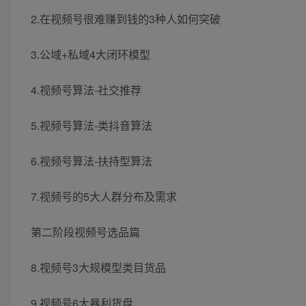
2.在视频号很难赚到钱的3种人如何突破
3.公域+私域4大闭环模型
4.视频号算法-社交推荐
5.视频号算法-类抖音算法
6.视频号算法-扶持型算法
7.视频号的5大人群分布及需求
第二阶段视频号选品篇
8.视频号3大规模型类目货品
9.视频号6大暴利货盘