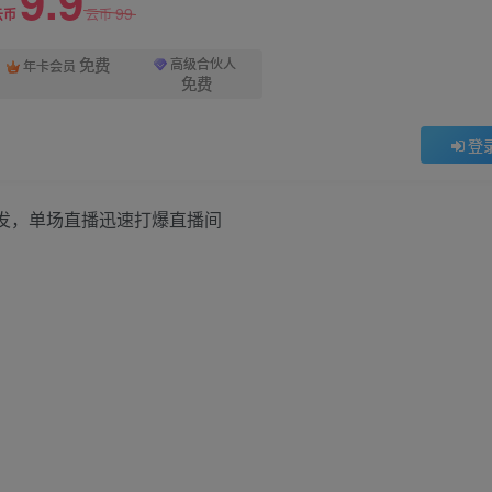
9.9
99
云币
云币
免费
高级合伙人
年卡会员
免费
登
爆发，单场直播迅速打爆直播间