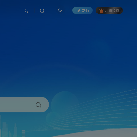
发布
开通会员