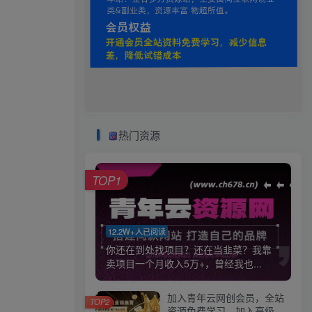
热门资源
TOP1
12.2W+人已阅读
你还在到处找项目？还在当韭菜？我靠
卖项目一个月收入5万+，曾经我也...
加入青年云网创会员，全站
TOP2
资源免费学习。加入高级合