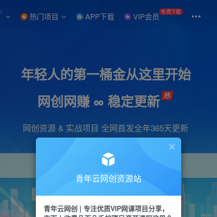
W
免费下载
热门项目
APP下载
VIP会员
年轻人的第一桶金从这里开始
网创网赚 ∞ 稳定更新
网创资源 & 实战项目 全网首发全年365天更新
青年云网创资源站
项目
引流
抖音
短视频
剪辑
视频号
青年云网创 | 专注优质VIP网课项目分享，