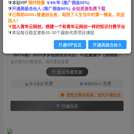
🔰本站VIP
限时特惠
￥99/年 (推广佣金50%)
（6216期）2023多多视频带货项目，可批量操作
🔰
开通高级合伙人 (推广佣金90%)
全站资源免费下载
【保姆级教学】
🔰已帮助5000+普通创业者，淘到了人生当中的第一桶金，欢迎
加入！
青年云网创
关注
私信
🔰
加入青年云网创，搭建一个和青年云网创一样的知识付费平台
2年前发布
🔰本站每日稳定更新20-30个最新优质项目课程
1474
194
开通VIP会员
开通高级合伙人
付费阅读
（6216期）2023多多视频带货项目，可批量操作【保姆级教学】
此内容为付费阅读，请付费后查看
会员专属资源
免费
免费
年卡会员
高级合伙人
您暂无购买权限，请先开通会员
开通会员