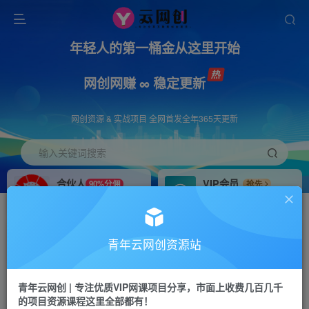
年轻人的第一桶金从这里开始
网创网赚 ∞ 稳定更新
网创资源 & 实战项目 全网首发全年365天更新
输入关键词搜索
合伙人
VIP会员
90%分佣
抢先
合伙人专属推广链接
免费下载全站资源
招募站长
APP下载
推荐
GO
青年云网创资源站
搭建同款网站，自己当老板
浏览器打开下载app
首页
创业课程
会员专属
正文
青年云网创 | 专注优质VIP网课项目分享，市面上收费几百几千
的项目资源课程这里全部都有！