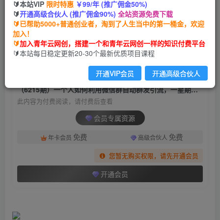
🔰本站VIP
限时特惠
￥99/年 (推广佣金50%)
（6215期）一个人如何利用微信群自动群发引
🔰
开通高级合伙人 (推广佣金90%)
全站资源免费下载
流，一星期装满200个群，日入500+
🔰已帮助5000+普通创业者，淘到了人生当中的第一桶金，欢迎
加入！
青年云网创
关注
私信
🔰
加入青年云网创，搭建一个和青年云网创一样的知识付费平台
2年前发布
🔰本站每日稳定更新20-30个最新优质项目课程
877
33
开通VIP会员
开通高级合伙人
付费阅读
（6215期）一个人如何利用微信群自动群发引流，一星期装满200个群，日入500+
此内容为付费阅读，请付费后查看
会员专属资源
免费
免费
年卡会员
高级合伙人
您暂无购买权限，请先开通会员
开通会员