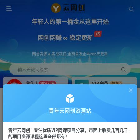
年轻人的第一桶金从这里开始
网创网赚 ∞ 稳定更新
网创资源 & 实战项目 全网首发全年365天更新
输入关键词搜索
合伙人
VIP会员
90%分佣
抢先
合伙人专属推广链接
免费下载全站资源
招募站长
APP下载
推荐
GO
青年云网创资源站
搭建同款网站，自己当老板
浏览器打开下载app
首页
创业课程
会员专属
正文
青年云网创 | 专注优质VIP网课项目分享，市面上收费几百几千
的项目资源课程这里全部都有！