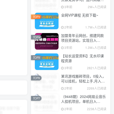
伙人，推广日入1000+
3年前
2W+人已阅读
全网VIP课程 无损下载~
TOP3
2年前
1.7W+人已阅读
加盟青年云网创，搭建同款
TOP4
项目资源站，实现日入
2000+
3年前
1.3W+人已阅读
【站长运营资料】无水印课
TOP5
程资源
3年前
2821人已阅读
某讯游戏搬砖项目，0投入，
TOP6
可以挂机，轻松上手,月入
3000+上不封顶
2年前
2269人已阅读
（9448期）2024网易云音乐
TOP7
人挂机项目，单机日入
150+，无脑月入5000+
2年前
2238人已阅读