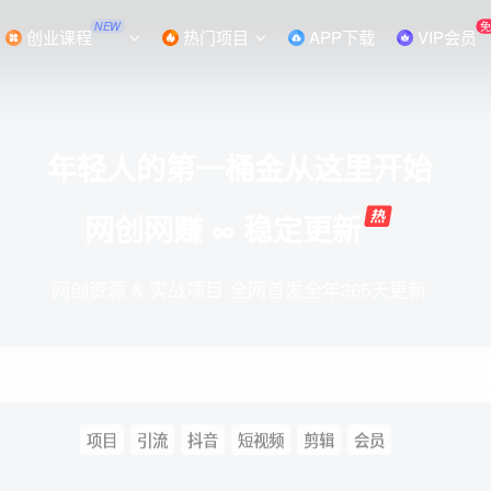
NEW
创业课程
热门项目
APP下载
VIP会员
年轻人的第一桶金从这里开始
网创网赚 ∞ 稳定更新
网创资源 & 实战项目 全网首发全年365天更新
项目
引流
抖音
短视频
剪辑
会员