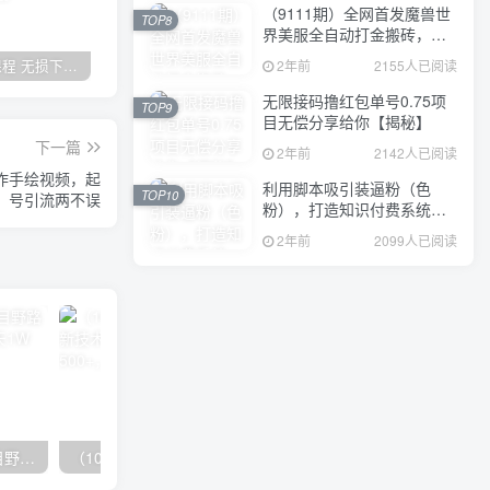
（9111期）全网首发魔兽世
TOP8
界美服全自动打金搬砖，日
入1000+，简单好操作，保
全网VIP课程 无损下载~
加盟青年云网创，搭建同款项目资源站，实现日入2000+
【站长运营资料】无水印课程资源
2年前
2155人已阅读
姆级教学
无限接码撸红包单号0.75项
TOP9
目无偿分享给你【揭秘】
下一篇
2年前
2142人已阅读
作手绘视频，起
利用脚本吸引装逼粉（色
TOP10
号引流两不误
粉），打造知识付费系统，
附388元美女写真项目
2年前
2099人已阅读
（10150期）2024高考项目野路子玩法，无限裂变，最高一天1W＋！
（10163期）快手掘金撸收益最新技术，高收益玩法，单日变现500+，小白必备项目