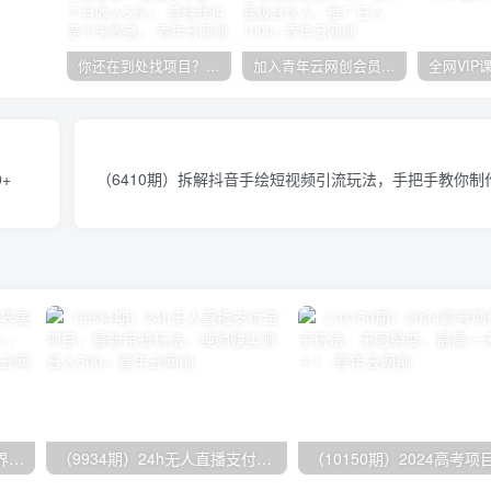
你还在到处找项目？还在当韭菜？我靠卖项目一个月收入5万+，曾经我也是个失败者。
加入青年云网创会员，全站资源免费学习。加入高级合伙人，推广日入1000+
+
（6410期）拆解抖音手绘短视频引流玩法，手把手教你制
（9111期）全网首发魔兽世界美服全自动打金搬砖，日入1000+，简单好操作，保姆级教学
（9934期）24h无人直播支付宝项目，最新带货玩法，纯躺赚实测日入500+