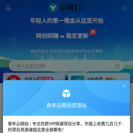
年轻人的第一桶金从这里开始
网创网赚 ∞ 稳定更新
网创资源 & 实战项目 全网首发全年365天更新
输入关键词搜索
合伙人
VIP会员
90%分佣
抢先
合伙人专属推广链接
免费下载全站资源
招募站长
APP下载
推荐
GO
青年云网创资源站
搭建同款网站，自己当老板
浏览器打开下载app
首页
创业课程
会员专属
正文
青年云网创 | 专注优质VIP网课项目分享，市面上收费几百几千
的项目资源课程这里全部都有！