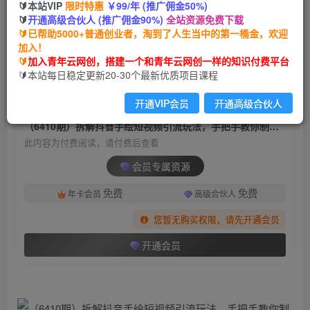
🔰本站VIP
限时特惠
￥99/年 (推广佣金50%)
（6410期）拆解抖音手绘短视频引流玩法，手把
🔰
开通高级合伙人 (推广佣金90%)
全站资源免费下载
手教你制作手绘视频，起号引流两不误
🔰已帮助5000+普通创业者，淘到了人生当中的第一桶金，欢迎
加入！
青年云网创
关注
私信
🔰
加入青年云网创，搭建一个和青年云网创一样的知识付费平台
2年前发布
🔰本站每日稳定更新20-30个最新优质项目课程
1503
96
开通VIP会员
开通高级合伙人
付费阅读
（6410期）拆解抖音手绘短视频引流玩法，手把手教你制作手绘视频，起号引流两不误
此内容为付费阅读，请付费后查看
会员专属资源
免费
免费
年卡会员
高级合伙人
您暂无购买权限，请先开通会员
开通会员