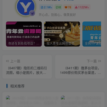
2.1W+
0
78
1122W+
开心点，别担心，微笑就好
你还在到处找项目？还在当韭菜？我靠卖项目一个月收入5万+，曾经我也是个失败者。
加入青年云网创会员，全站资源免费学习。加入高级合伙人，推广日入1000+
上一篇
下一篇
（6407期）隐形的二维码引
（6411期）撸茅台项目，
流图，缩小是图片，放大是
1499原价购买茅台渠道，渠
二维码，每日安全引流200+
道/玩法/攻略/注意事项/超详
细教程
相关推荐