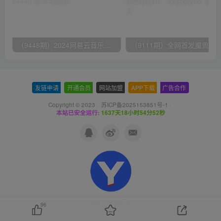
（9448期）2024网易云音乐人挂机项目，单机日入150+，无脑月入5000+
友链申请
-
开通会员
-
网站加盟
-
APP下载
-
广告合作
Copyright © 2023 ·
苏ICP备2025153851号-1
·
本站已安全运行:
1637天18小时54分52秒
青年云网创系统
96
3.0