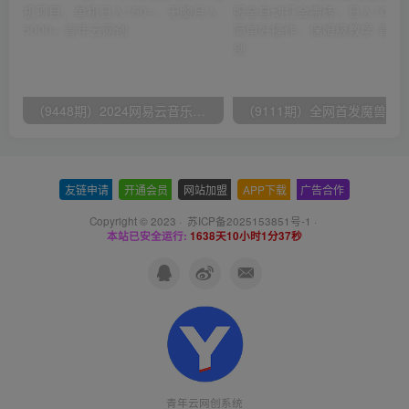
（9448期）2024网易云音乐人挂机项目，单机日入150+，无脑月入5000+
友链申请
-
开通会员
-
网站加盟
-
APP下载
-
广告合作
Copyright © 2023 ·
苏ICP备2025153851号-1
·
本站已安全运行:
1638天10小时1分37秒
青年云网创系统