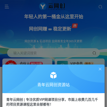
年轻人的第一桶金从这里开始
网创网赚 ∞ 稳定更新
网创资源 & 实战项目 全网首发全年365天更新
输入关键词搜索
合伙人
VIP会员
90%分佣
抢先
合伙人专属推广链接
免费下载全站资源
招募站长
APP下载
推荐
GO
青年云网创资源站
搭建同款网站，自己当老板
浏览器打开下载app
首页
创业课程
会员专属
正文
青年云网创 | 专注优质VIP网课项目分享，市面上收费几百几千
的项目资源课程这里全部都有！