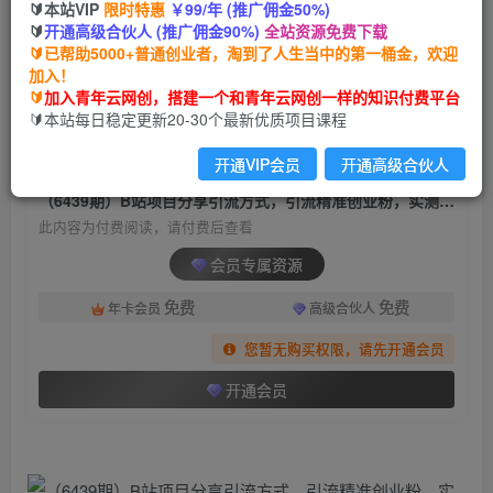
🔰本站VIP
限时特惠
￥99/年 (推广佣金50%)
（6439期）B站项目分享引流方式，引流精准创业
🔰
开通高级合伙人 (推广佣金90%)
全站资源免费下载
粉，实测日引30-50
🔰已帮助5000+普通创业者，淘到了人生当中的第一桶金，欢迎
加入！
青年云网创
关注
私信
🔰
加入青年云网创，搭建一个和青年云网创一样的知识付费平台
2年前发布
🔰本站每日稳定更新20-30个最新优质项目课程
891
130
开通VIP会员
开通高级合伙人
付费阅读
（6439期）B站项目分享引流方式，引流精准创业粉，实测日引30-50
此内容为付费阅读，请付费后查看
会员专属资源
免费
免费
年卡会员
高级合伙人
您暂无购买权限，请先开通会员
开通会员