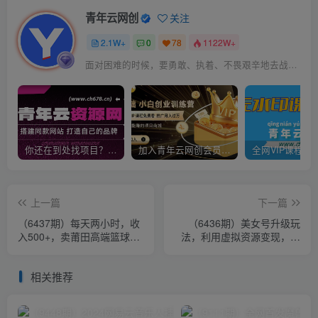
青年云网创
关注
2.1W+
0
78
1122W+
面对困难的时候，要勇敢、执着、不畏艰辛地去战胜它
你还在到处找项目？还在当韭菜？我靠卖项目一个月收入5万+，曾经我也是个失败者。
加入青年云网创会员，全站资源免费学习。加入高级合伙人，推广日入1000+
上一篇
下一篇
（6437期）每天两小时，收
（6436期）美女号升级玩
入500+，卖莆田高端篮球
法，利用虚拟资源变现，日
鞋，小白轻松月入过万（教
入600+（教程+素材）
程+素材）
相关推荐