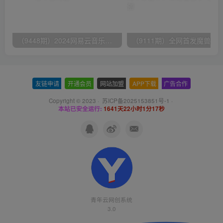
（9448期）2024网易云音乐人挂机项目，单机日入150+，无脑月入5000+
友链申请
-
开通会员
-
网站加盟
-
APP下载
-
广告合作
Copyright © 2023 ·
苏ICP备2025153851号-1
·
本站已安全运行:
1641天22小时1分17秒
青年云网创系统
3.0