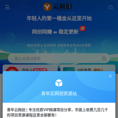
年轻人的第一桶金从这里开始
网创网赚 ∞ 稳定更新
网创资源 & 实战项目 全网首发全年365天更新
输入关键词搜索
合伙人
VIP会员
90%分佣
抢先
合伙人专属推广链接
免费下载全站资源
招募站长
APP下载
推荐
GO
青年云网创资源站
搭建同款网站，自己当老板
浏览器打开下载app
首页
创业课程
会员专属
正文
青年云网创 | 专注优质VIP网课项目分享，市面上收费几百几千
的项目资源课程这里全部都有！