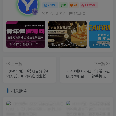
2.1W+
0
78
1122W+
努力学习其实是一件很酷的事
你还在到处找项目？还在当韭菜？我靠卖项目一个月收入5万+，曾经我也是个失败者。
加入青年云网创会员，全站资源免费学习。加入高级合伙人，推广日入1000+
上一篇
下一篇
（6439期）B站项目分享引
（6438期）小红书订婚书超
流方式，引流精准创业粉，
级蓝海项目，一部手机无脑
实测日引30-50
搬运，轻松日入500+
相关推荐