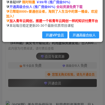
🔰本站VIP
限时特惠
￥99/年 (推广佣金50%)
（6436期）美女号升级玩法，利用虚拟资源变
🔰
开通高级合伙人 (推广佣金90%)
全站资源免费下载
现，日入600+（教程+素材）
🔰已帮助5000+普通创业者，淘到了人生当中的第一桶金，欢迎
加入！
青年云网创
关注
私信
🔰
加入青年云网创，搭建一个和青年云网创一样的知识付费平台
2年前发布
🔰本站每日稳定更新20-30个最新优质项目课程
1500
103
开通VIP会员
开通高级合伙人
付费阅读
（6436期）美女号升级玩法，利用虚拟资源变现，日入600+（教程+素材）
此内容为付费阅读，请付费后查看
会员专属资源
免费
免费
年卡会员
高级合伙人
您暂无购买权限，请先开通会员
开通会员