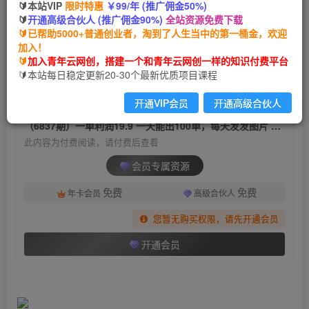
🔰本站VIP
限时特惠
￥99/年 (推广佣金50%)
（6837期）一单利润19.9 一天能出100单，每天发
🔰
开通高级合伙人 (推广佣金90%)
全站资源免费下载
发图片 小白也能月入过万（教程+资料）
🔰已帮助5000+普通创业者，淘到了人生当中的第一桶金，欢迎
加入！
青年云网创
关注
私信
🔰
加入青年云网创，搭建一个和青年云网创一样的知识付费平台
2年前发布
🔰本站每日稳定更新20-30个最新优质项目课程
1196
170
开通VIP会员
开通高级合伙人
付费阅读
（6837期）一单利润19.9 一天能出100单，每天发发图片 小白也能月入过万（教程+资料）
此内容为付费阅读，请付费后查看
会员专属资源
免费
免费
年卡会员
高级合伙人
您暂无购买权限，请先开通会员
开通会员