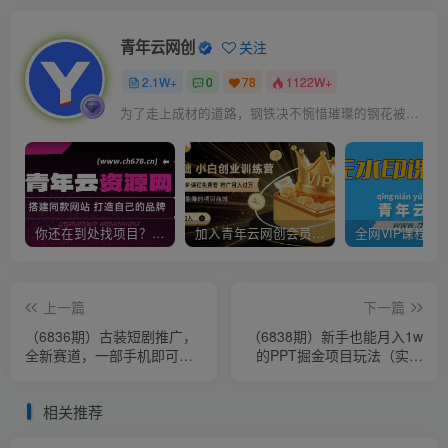
青年云网创
关注
2.1W+
0
78
1122W+
为了走上成材的道路，钢铁决不惋惜璀璨的钢花被遗弃
你还在到处找项目？还在当韭菜？我靠卖项目一个月收入5万+，曾经我也是个失败者。
加入青年云网创会员，全站资源免费学习。加入高级合伙人，推广日入1000+
上一篇
下一篇
（6836期）古装短剧推广，
（6838期）新手也能月入1w
全新赛道，一部手机即可，
的PPT掘金项目玩法（实操
简单上手。
保姆级教程教程+百G素材）
相关推荐