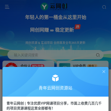
年轻人的第一桶金从这里开始
网创网赚 ∞ 稳定更新
网创资源 & 实战项目 全网首发全年365天更新
输入关键词搜索
合伙人
VIP会员
90%分佣
抢先
合伙人专属推广链接
免费下载全站资源
招募站长
APP下载
推荐
GO
青年云网创资源站
搭建同款网站，自己当老板
浏览器打开下载app
首页
创业课程
会员专属
正文
青年云网创 | 专注优质VIP网课项目分享，市面上收费几百几千
的项目资源课程这里全部都有！