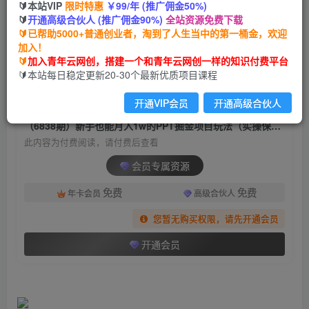
🔰本站VIP
限时特惠
￥99/年 (推广佣金50%)
（6838期）新手也能月入1w的PPT掘金项目玩法
🔰
开通高级合伙人 (推广佣金90%)
全站资源免费下载
（实操保姆级教程教程+百G素材）
🔰已帮助5000+普通创业者，淘到了人生当中的第一桶金，欢迎
加入！
青年云网创
关注
私信
🔰
加入青年云网创，搭建一个和青年云网创一样的知识付费平台
2年前发布
🔰本站每日稳定更新20-30个最新优质项目课程
762
170
开通VIP会员
开通高级合伙人
付费阅读
（6838期）新手也能月入1w的PPT掘金项目玩法（实操保姆级教程教程+百G素材）
此内容为付费阅读，请付费后查看
会员专属资源
免费
免费
年卡会员
高级合伙人
您暂无购买权限，请先开通会员
开通会员