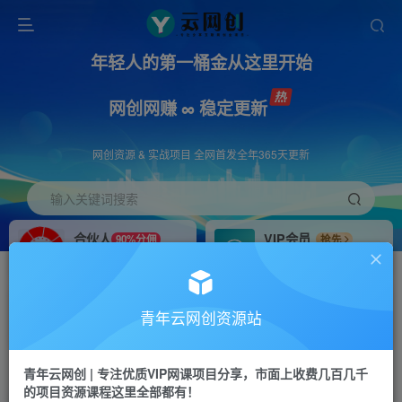
年轻人的第一桶金从这里开始
网创网赚 ∞ 稳定更新
网创资源 & 实战项目 全网首发全年365天更新
输入关键词搜索
合伙人
VIP会员
90%分佣
抢先
合伙人专属推广链接
免费下载全站资源
招募站长
APP下载
推荐
GO
青年云网创资源站
搭建同款网站，自己当老板
浏览器打开下载app
首页
创业课程
会员专属
正文
青年云网创 | 专注优质VIP网课项目分享，市面上收费几百几千
的项目资源课程这里全部都有！