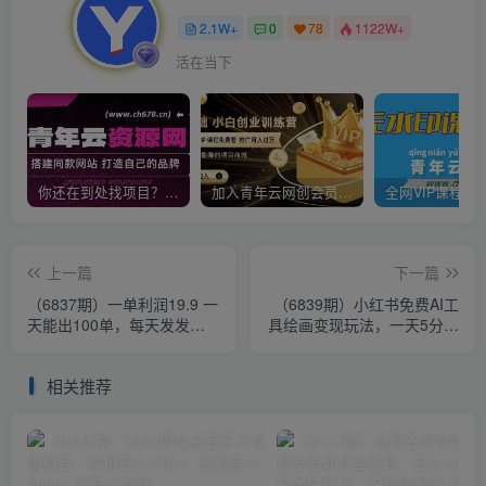
2.1W+
0
78
1122W+
活在当下
你还在到处找项目？还在当韭菜？我靠卖项目一个月收入5万+，曾经我也是个失败者。
加入青年云网创会员，全站资源免费学习。加入高级合伙人，推广日入1000+
上一篇
下一篇
（6837期）一单利润19.9 一
（6839期）小红书免费AI工
天能出100单，每天发发图
具绘画变现玩法，一天5分钟
片 小白也能月入过万（教程
傻瓜式操作，0成本日入
+资料）
300+
相关推荐