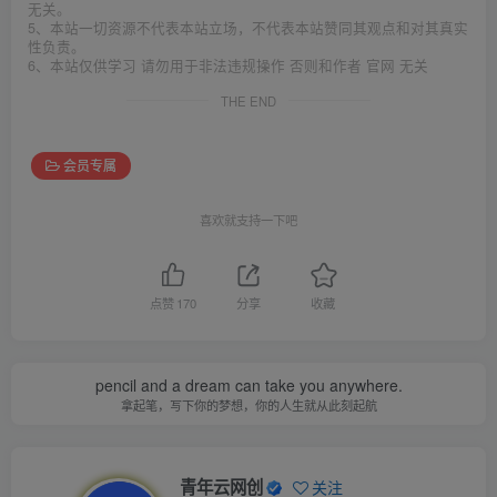
无关。
5、本站一切资源不代表本站立场，不代表本站赞同其观点和对其真实
性负责。
6、本站仅供学习 请勿用于非法违规操作 否则和作者 官网 无关
THE END
会员专属
喜欢就支持一下吧
点赞
170
分享
收藏
pencil and a dream can take you anywhere.
拿起笔，写下你的梦想，你的人生就从此刻起航
青年云网创
关注