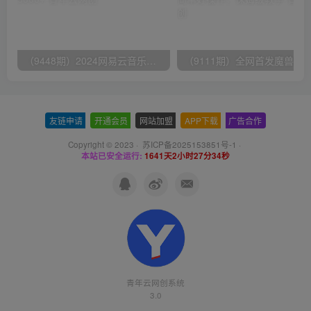
（9448期）2024网易云音乐人挂机项目，单机日入150+，无脑月入5000+
友链申请
-
开通会员
-
网站加盟
-
APP下载
-
广告合作
Copyright © 2023 ·
苏ICP备2025153851号-1
·
本站已安全运行:
1641天2小时27分34秒
青年云网创系统
3.0