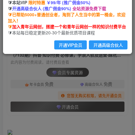
🔰本站VIP
限时特惠
￥99/年 (推广佣金50%)
（7132期）抖音·知识付费·必修课，学浪入驻及运
🔰
开通高级合伙人 (推广佣金90%)
全站资源免费下载
营·踩坑难点全透析（2023新版）
🔰已帮助5000+普通创业者，淘到了人生当中的第一桶金，欢迎
加入！
青年云网创
关注
私信
🔰
加入青年云网创，搭建一个和青年云网创一样的知识付费平台
2年前发布
🔰本站每日稳定更新20-30个最新优质项目课程
750
63
开通VIP会员
开通高级合伙人
付费阅读
（7132期）抖音·知识付费·必修课，学浪入驻及运营·踩坑难点全透析（2023新版）
此内容为付费阅读，请付费后查看
会员专属资源
免费
免费
年卡会员
高级合伙人
您暂无购买权限，请先开通会员
开通会员