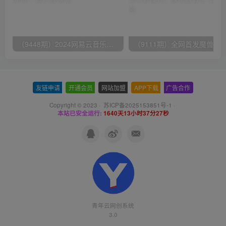
（9448期）2024网易云音乐人挂机项目，单机日入150+，无脑月入5000+
友链申请
-
开通会员
-
网站加盟
-
APP下载
-
广告合作
Copyright © 2023 ·
苏ICP备2025153851号-1
·
本站已安全运行:
1640天13小时37分28秒
青年云网创系统
3.0