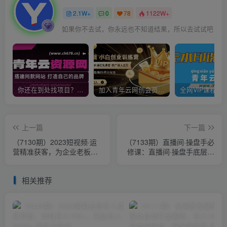
2.1W+
0
78
1122W+
如果你不去试，你永远也不知道结果，所以去试试吧
你还在到处找项目？还在当韭菜？我靠卖项目一个月收入5万+，曾经我也是个失败者。
加入青年云网创会员，全站资源免费学习。加入高级合伙人，推广日入1000+
上一篇
下一篇
（7130期）2023短视频·运
（7133期）直播间·操盘手必
营精准获客，为企业老板解
修课：直播间·操盘手底层逻
决获客难 没订单等难题（12
辑解析与爆款打造（8节课）
节课）
相关推荐