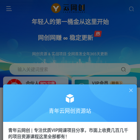
年轻人的第一桶金从这里开始
网创网赚 ∞ 稳定更新
网创资源 & 实战项目 全网首发全年365天更新
输入关键词搜索
合伙人
VIP会员
90%分佣
抢先
合伙人专属推广链接
免费下载全站资源
招募站长
APP下载
推荐
GO
青年云网创资源站
搭建同款网站，自己当老板
浏览器打开下载app
首页
创业课程
会员专属
正文
青年云网创 | 专注优质VIP网课项目分享，市面上收费几百几千
的项目资源课程这里全部都有！