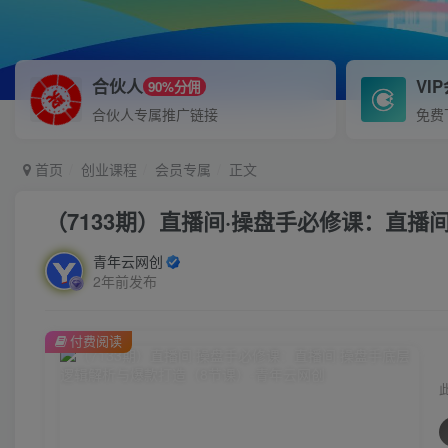
合伙人
VI
90%分佣
合伙人专属推广链接
免费
首页
创业课程
会员专属
正文
（7133期）直播间·操盘手必修课：直播
青年云网创
2年前发布
付费阅读