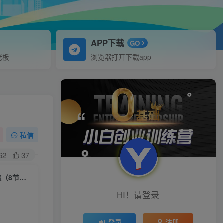
APP下载
GO
老板
浏览器打开下载app
私信
62
37
（7133期）直播间·操盘手必修课：直播间·操盘手底层逻辑解析与爆款打造（8节课）
HI！请登录
登录
注册