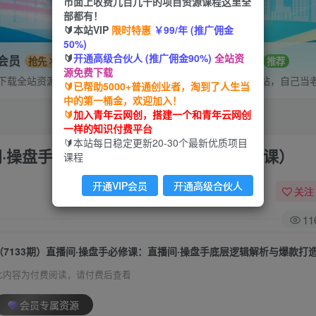
市面上收费几百几千的项目资源课程这里全
部都有！
🔰本站VIP
限时特惠
￥99/年 (推广佣金
50%)
🔰
开通高级合伙人 (推广佣金90%)
全站资
P会员
招募站长
抢先
推荐
源免费下载
下载全站资源
搭建同款网站，自己当
🔰已帮助5000+普通创业者，淘到了人生当
中的第一桶金，欢迎加入！
🔰
加入青年云网创，搭建一个和青年云网创
一样的知识付费平台
🔰本站每日稳定更新20-30个最新优质项目
间·操盘手底层逻辑解析与爆款打造（8节课）
课程
开通VIP会员
开通高级合伙人
关注
11
此内容为付费阅读，请付费后查看
会员专属资源