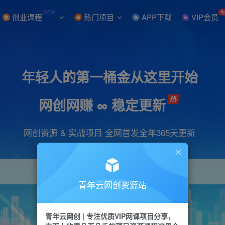
NEW
创业课程
热门项目
APP下载
VIP会员
年轻人的第一桶金从这里开始
网创网赚 ∞ 稳定更新
网创资源 & 实战项目 全网首发全年365天更新
青年云网创资源站
项目
引流
抖音
短视频
剪辑
会员
青年云网创 | 专注优质VIP网课项目分享，