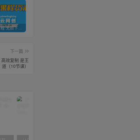
全网VIP课程 无损下载~
加盟青年云网创，搭建同款项目资源站，实现日入2000+
【站长运营资料】无水印课程资源
下一篇
，高效复制 是王
道（10节课）
（10150期）2024高考项目野路子玩法，无限裂变，最高一天1W＋！
（10163期）快手掘金撸收益最新技术，高收益玩法，单日变现500+，小白必备项目