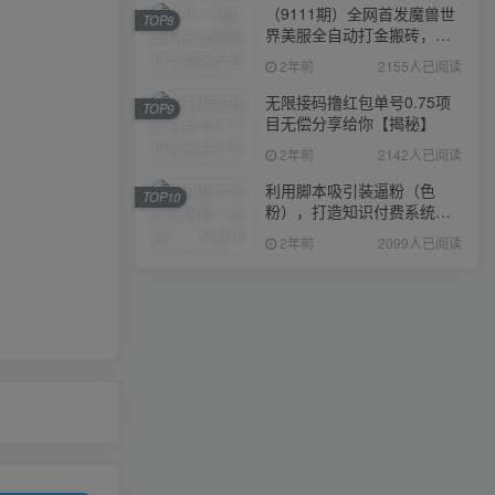
（9111期）全网首发魔兽世
TOP8
界美服全自动打金搬砖，日
入1000+，简单好操作，保
2年前
2155人已阅读
姆级教学
无限接码撸红包单号0.75项
TOP9
目无偿分享给你【揭秘】
2年前
2142人已阅读
利用脚本吸引装逼粉（色
TOP10
粉），打造知识付费系统，
附388元美女写真项目
2年前
2099人已阅读