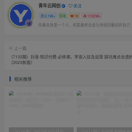
青年云网创
关注
2.1W+
0
78
1122W+
伤痛会改变一个人，但爱最终总会让你找回最初的自己
上一篇
（7132期）抖音·知识付费·必修课，学浪入驻及运营·踩坑难点全透
（2023新版）
相关推荐
（9448期）2024网易云音乐人挂机项目，单机日入150+，无脑月入5000+