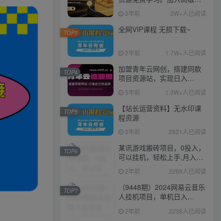
伙人，推广日入1000+
3年前
2W+人已阅读
全网VIP课程 无损下载~
TOP3
2年前
1.7W+人已阅读
加盟青年云网创，搭建同款
TOP4
项目资源站，实现日入
2000+
3年前
1.3W+人已阅读
【站长运营资料】无水印课
TOP5
程资源
3年前
2821人已阅读
某讯游戏搬砖项目，0投入，
TOP6
可以挂机，轻松上手,月入
3000+上不封顶
2年前
2269人已阅读
（9448期）2024网易云音乐
TOP7
人挂机项目，单机日入
150+，无脑月入5000+
2年前
2238人已阅读