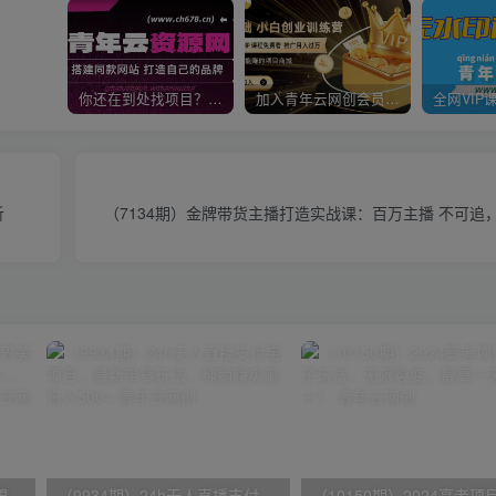
你还在到处找项目？还在当韭菜？我靠卖项目一个月收入5万+，曾经我也是个失败者。
加入青年云网创会员，全站资源免费学习。加入高级合伙人，推广日入1000+
析
（7134期）金牌带货主播打造实战课：百万主播 不可追
（9111期）全网首发魔兽世界美服全自动打金搬砖，日入1000+，简单好操作，保姆级教学
（9934期）24h无人直播支付宝项目，最新带货玩法，纯躺赚实测日入500+