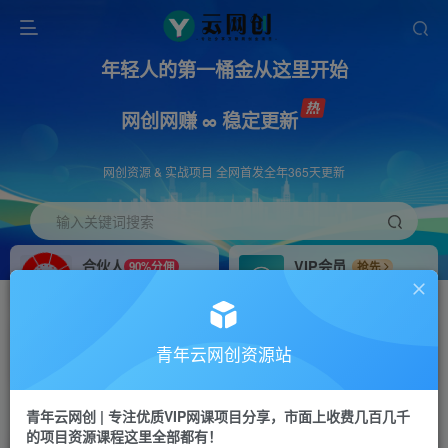
年轻人的第一桶金从这里开始
网创网赚 ∞ 稳定更新
网创资源 & 实战项目 全网首发全年365天更新
输入关键词搜索
合伙人
VIP会员
90%分佣
抢先
合伙人专属推广链接
免费下载全站资源
招募站长
APP下载
推荐
GO
青年云网创资源站
搭建同款网站，自己当老板
浏览器打开下载app
首页
创业课程
会员专属
正文
青年云网创 | 专注优质VIP网课项目分享，市面上收费几百几千
的项目资源课程这里全部都有！