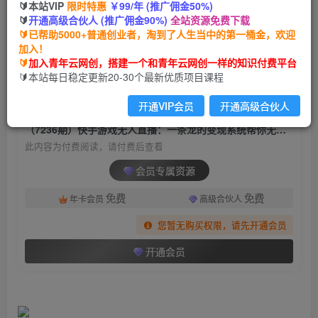
🔰本站VIP
限时特惠
￥99/年 (推广佣金50%)
（7236期）快手游戏无人直播：一条龙的变现系
🔰
开通高级合伙人 (推广佣金90%)
全站资源免费下载
统帮你无忧躺赚 单价15元，一周赚了34万
🔰已帮助5000+普通创业者，淘到了人生当中的第一桶金，欢迎
加入！
青年云网创
关注
私信
🔰
加入青年云网创，搭建一个和青年云网创一样的知识付费平台
2年前发布
🔰本站每日稳定更新20-30个最新优质项目课程
1838
68
开通VIP会员
开通高级合伙人
付费阅读
（7236期）快手游戏无人直播：一条龙的变现系统帮你无忧躺赚 单价15元，一周赚了34万
此内容为付费阅读，请付费后查看
会员专属资源
免费
免费
年卡会员
高级合伙人
您暂无购买权限，请先开通会员
开通会员