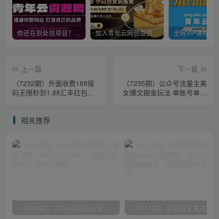
你还在到处找项目？还在当韭菜？我靠卖项目一个月收入5万+，曾经我也是个失败者。
加入青年云网创会员，全站资源免费学习。加入高级合伙人，推广日入1000+
上一篇
下一篇
（7232期）外面收费188接
（7235期）公众号流量主美
码无限秒到1.88汇丰红包项
女爆文掘金玩法 单账号单月
目 每天每个支付宝18.88 活
轻松8000+利用AI轻松写出
动到年底
爆款文章
相关推荐
（9448期）2024网易云音乐人挂机项目，单机日入150+，无脑月入5000+