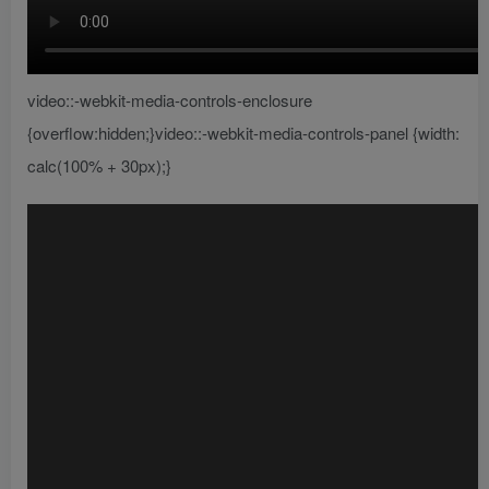
video::-webkit-media-controls-enclosure
{overflow:hidden;}video::-webkit-media-controls-panel {width:
calc(100% + 30px);}