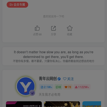
会员专属
喜欢就支持一下吧
点赞
68
分享
收藏
It doesn't matter how slow you are, as long as you're
determined to get there, you'll get there.
不管你有多慢，都不要紧，只要你有决心，你最终都会到达想去的地方
青年云网创
关注
2.1W+
0
78
1122W+
天生我才必有用