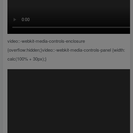
video::-webkit-media-controls-enclosure
{overflow:hidden;}video::-webkit-media-controls-panel {width:
calc(100% + 30px);}